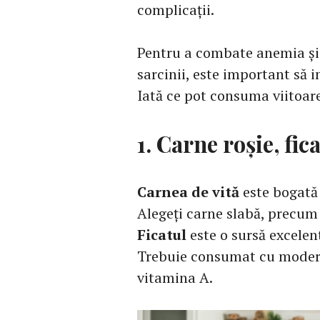
complicații.
Pentru a combate anemia și
sarcinii, este important să i
Iată ce pot consuma viitoar
1. Carne roșie, fic
Carnea de vită
este bogată 
Alegeți carne slabă, precum 
Ficatul
este o sursă excelent
Trebuie consumat cu moderaț
vitamina A.