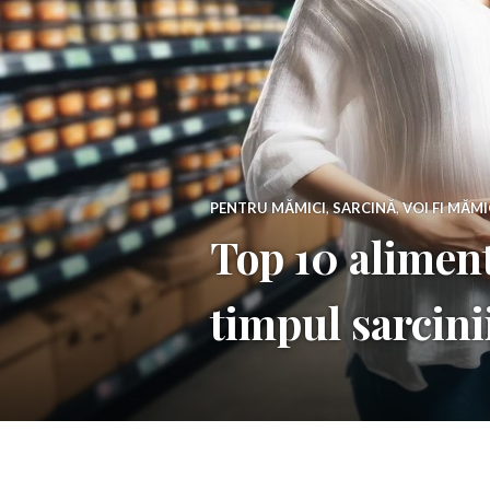
PENTRU MĂMICI
,
SARCINĂ
,
VOI FI MĂM
Top 10 aliment
timpul sarcini