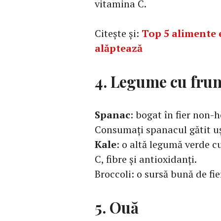
vitamina C.
Citește și:
Top 5 alimente 
alăptează
4. Legume cu frun
Spanac
: bogat în fier non-
Consumați spanacul gătit ușo
Kale
: o altă legumă verde c
C, fibre și antioxidanți.
Broccoli: o sursă bună de fi
5. Ouă