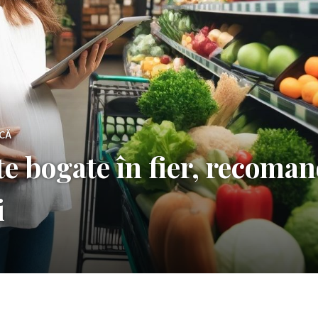
ICĂ
e bogate în fier, recoman
i