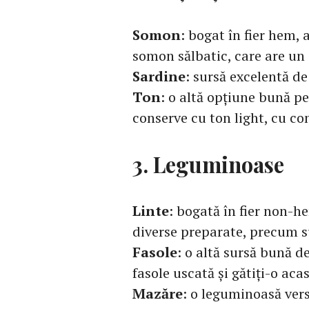
Somon
: bogat în fier hem, 
somon sălbatic, care are un
Sardine
: sursă excelentă de
Ton
: o altă opțiune bună pe
conserve cu ton light, cu c
3. Leguminoase
Linte
: bogată în fier non-he
diverse preparate, precum su
Fasole
: o altă sursă bună de
fasole uscată și gătiți-o aca
Mazăre
: o leguminoasă vers