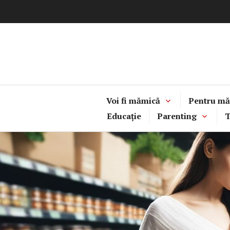
Sari
la
conținut
Voi fi mămică
Pentru mă
Educație
Parenting
T