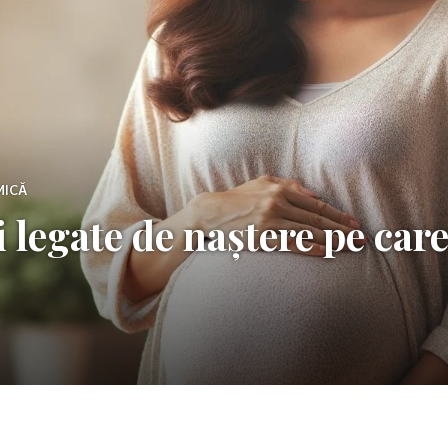
MICĂ
i legate de naștere pe ca