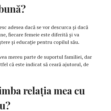
 bună?
sc adesea dacă se vor descurca și dacă
ine, fiecare femeie este diferită și va
ștere și educație pentru copilul său.
ea mereu parte de suportul familiei, dar
stfel că este indicat să ceară ajutorul, de
imba relația mea cu
eu?