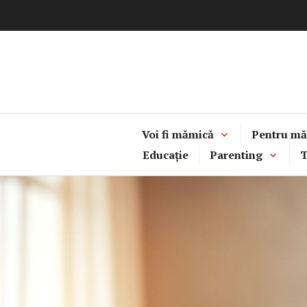
Sari
la
conținut
Voi fi mămică
Pentru mă
Educație
Parenting
T