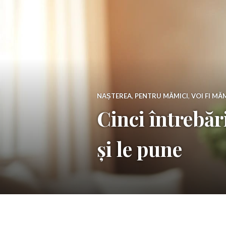
NAȘTEREA
,
PENTRU MĂMICI
,
VOI FI MĂ
Cinci întrebăr
și le pune