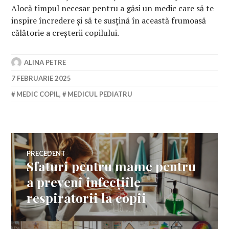
Alocă timpul necesar pentru a găsi un medic care să te
inspire încredere și să te susțină în această frumoasă
călătorie a creșterii copilului.
ALINA PETRE
7 FEBRUARIE 2025
MEDIC COPIL
,
MEDICUL PEDIATRU
Navigare
PRECEDENT
Sfaturi pentru mame pentru
Articolul
în
anterior:
a preveni infecțiile
respiratorii la copii
articole