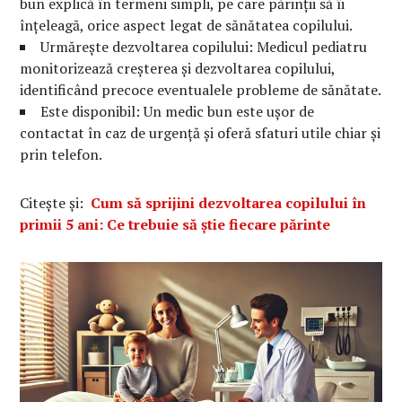
bun explică în termeni simpli, pe care părinții să îi
înțeleagă, orice aspect legat de sănătatea copilului.
Urmărește dezvoltarea copilului: Medicul pediatru
monitorizează creșterea și dezvoltarea copilului,
identificând precoce eventualele probleme de sănătate.
Este disponibil: Un medic bun este ușor de
contactat în caz de urgență și oferă sfaturi utile chiar și
prin telefon.
Citește și:
Cum să sprijini dezvoltarea copilului în
primii 5 ani: Ce trebuie să știe fiecare părinte