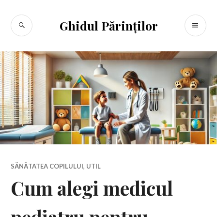
Sari
la
CĂUTARE
ME
Ghidul Părinților
conținut
PR
SĂNĂTATEA COPILULUI
,
UTIL
Cum alegi medicul