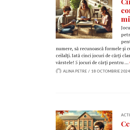
Ci
co
mi
Jocu
petr
pent
numere, să recunoască formele și culo
ceilalți. Iată cinci jocuri de cărți c
vârstele! 5 jocuri de cărți pentru …
ALINA PETRE
18 OCTOMBRIE 2024
ACT
Ce