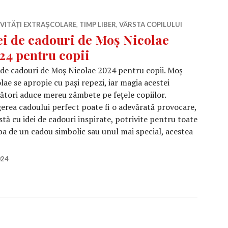
IVITĂȚI EXTRAȘCOLARE
,
TIMP LIBER
,
VÂRSTA COPILULUI
ei de cadouri de Moș Nicolae
24 pentru copii
 de cadouri de Moș Nicolae 2024 pentru copii. Moș
lae se apropie cu pași repezi, iar magia acestei
ători aduce mereu zâmbete pe fețele copiilor.
erea cadoului perfect poate fi o adevărată provocare,
istă cu idei de cadouri inspirate, potrivite pentru toate
orba de un cadou simbolic sau unul mai special, acestea
uri de Moș Nicolae 2024 pentru copii
024