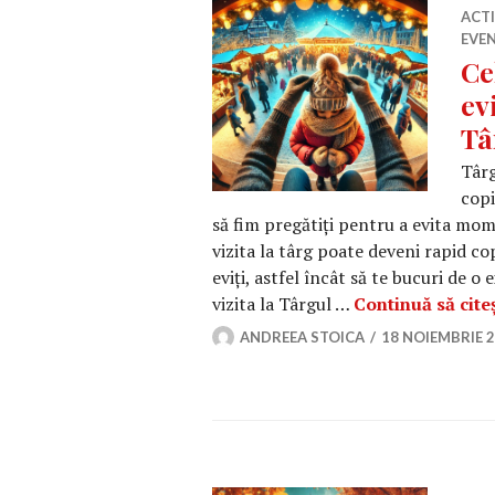
ACT
EVEN
Ce
ev
Tâ
Târg
copi
să fim pregătiți pentru a evita mome
vizita la târg poate deveni rapid co
eviți, astfel încât să te bucuri de o 
vizita la Târgul …
Continuă să citeș
ANDREEA STOICA
18 NOIEMBRIE 