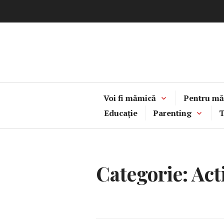
Sari
la
conținut
Voi fi mămică
Pentru mă
Educație
Parenting
T
Categorie:
Act