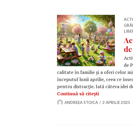
ACT
GRĂ
LIBE
Ac
de
Acti
de P
calitate în familie și a oferi celor
începutul lunii aprilie, ceea ce îns
pentru distracție. Iată câteva idei de
Activități pent
Continuă să citești
ANDREEA STOICA
2 APRILIE 2025