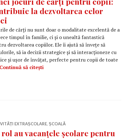
nci jocuri de cărți pentru copii:
ntribuie la dezvoltarea celor
ci
rile de cărți nu sunt doar o modalitate excelentă de a
ece timpul în familie, ci și o unealtă fantastică
ru dezvoltarea copiilor. Ele îi ajută să învețe să
rile, să ia decizii strategice și să interacționeze cu
lasice și ușor de învățat, perfecte pentru copii de toate
Cinci jocuri de cărți pentru copii: contr
Continuă să citești
IVITĂȚI EXTRAȘCOLARE
,
ȘCOALĂ
 rol au vacanțele școlare pentru