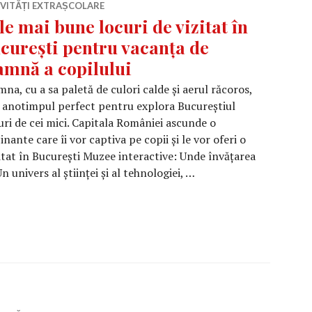
IVITĂȚI EXTRAȘCOLARE
le mai bune locuri de vizitat în
curești pentru vacanța de
amnă a copilului
na, cu a sa paletă de culori calde și aerul răcoros,
 anotimpul perfect pentru explora Bucureștiul
uri de cei mici. Capitala României ascunde o
inante care îi vor captiva pe copii și le vor oferi o
zitat în București Muzee interactive: Unde învățarea
 univers al științei și al tehnologiei, …
locuri de vizitat în București pentru vacanța de toamnă a 