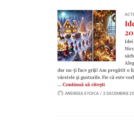
ACT
Id
20
Idei
Nico
sărb
Aleg
dar nu-ți face griji! Am pregătit o l
vârstele și gusturile. Fie că este v
Idei de cado
…
Continuă să citești
ANDREEA STOICA
2 DECEMBRIE 2