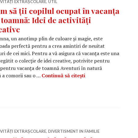
IVITĂȚI EXTRAȘCOLARE
,
UTIL
m să ții copilul ocupat în vacanța
 toamnă: Idei de activități
eative
na, un anotimp plin de culoare și magie, este
oada perfectă pentru a crea amintiri de neuitat
uri de cei mici. Pentru a vă asigura că vacanța este una
egătit o colecție de idei creative, potrivite pentru
ăți pentru vacanța de toamnă Aventuri în natură
Cum să ții copilul ocu
ă a comorii sau o …
Continuă să citești
IVITĂȚI EXTRAȘCOLARE
,
DIVERTISMENT IN FAMILIE