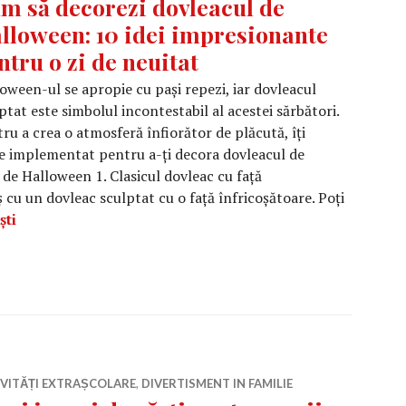
m să decorezi dovleacul de
lloween: 10 idei impresionante
ntru o zi de neuitat
oween-ul se apropie cu pași repezi, iar dovleacul
ptat este simbolul incontestabil al acestei sărbători.
ru a crea o atmosferă înfiorător de plăcută, îți
de implementat pentru a-ți decora dovleacul de
de Halloween 1. Clasicul dovleac cu față
 cu un dovleac sculptat cu o față înfricoșătoare. Poți
Cum să decorezi dovleacul de Halloween: 10 idei impres
ști
IVITĂȚI EXTRAȘCOLARE
,
DIVERTISMENT IN FAMILIE