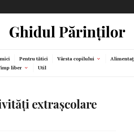
Ghidul Părinților
mici
Pentru tătici
Vârsta copilului
Alimentaț
imp liber
Util
ivități extrașcolare