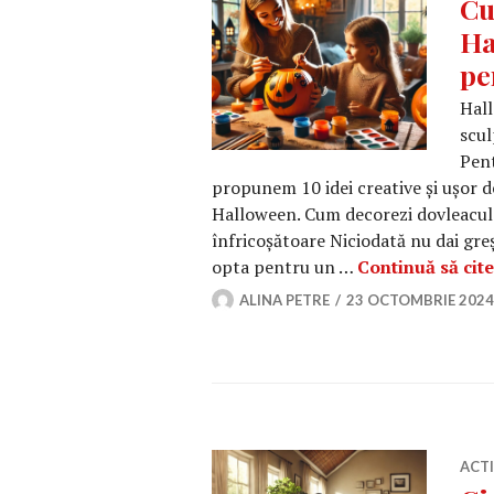
Cu
Ha
pe
Hall
scul
Pent
propunem 10 idei creative și ușor 
Halloween. Cum decorezi dovleacul 
înfricoșătoare Niciodată nu dai greș
opta pentru un …
Continuă să cite
ALINA PETRE
23 OCTOMBRIE 2024
ACT