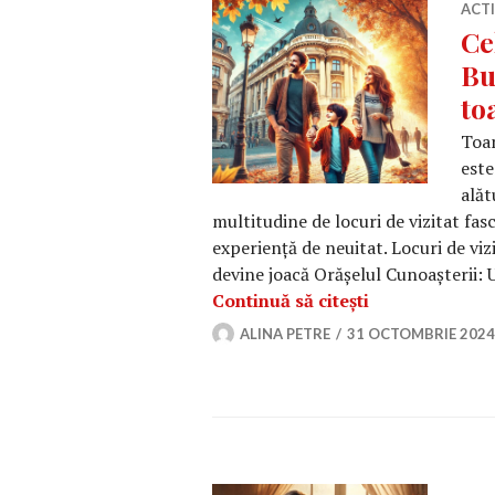
ACT
Ce
Bu
to
Toam
este
alăt
multitudine de locuri de vizitat fasc
experiență de neuitat. Locuri de vi
devine joacă Orășelul Cunoașterii: Un
Cele mai bune 
Continuă să citești
ALINA PETRE
31 OCTOMBRIE 2024