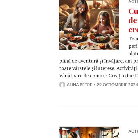
ACT
Cu
de
cr
Toam
peri
alăt
plină de aventură și învățare, am pr
toate vârstele și interese. Activit
Vânătoare de comori: Creați o hart
ALINA PETRE
29 OCTOMBRIE 2024
ACT