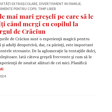
IVITĂȚI EXTRAȘCOLARE
,
DIVERTISMENT IN FAMILIE
,
IMENTE PENTRU COPII
,
TIMP LIBER
le mai mari greșeli pe care să le
iți când mergi cu copilul la
rgul de Crăciun
urile de Crăciun sunt o experiență magică pentru
i și adulți deopotrivă, dar, ca părinți, este important
ntele stresante. De la aglomerație la tentațiile dulci,
pleșitoare. Iată câteva greșeli frecvente și cum să le
experiență de neuitat alături de cei mici. Planifică
Cele mai mari greșeli pe care să le eviți când mergi cu c
ti
2024