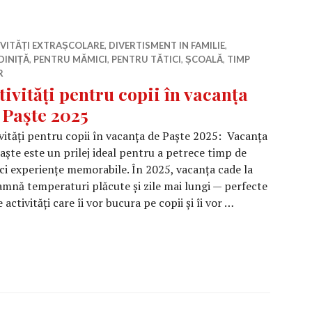
IVITĂȚI EXTRAȘCOLARE
,
DIVERTISMENT IN FAMILIE
,
DINIȚĂ
,
PENTRU MĂMICI
,
PENTRU TĂTICI
,
ȘCOALĂ
,
TIMP
R
tivități pentru copii în vacanța
 Paște 2025
vități pentru copii în vacanța de Paște 2025: Vacanța
aște este un prilej ideal pentru a petrece timp de
 mici experiențe memorabile. În 2025, vacanța cade la
eamnă temperaturi plăcute și zile mai lungi — perfecte
 activități care îi vor bucura pe copii și îi vor …
ru copii în vacanța de Paște 2025