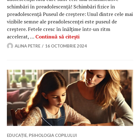
schimbări în preadolescență! Schimbări fizice în
preadolescență Puseul de creștere: Unul dintre cele mai
vizibile semne ale preadolescenței este puseul de
creștere. Fetele cresc în înălțime într-un ritm
Cele mai semnificative s
accelerat, …
Continuă să citești
ALINA PETRE
16 OCTOMBRIE 2024
EDUCAȚIE
,
PSIHOLOGIA COPILULUI