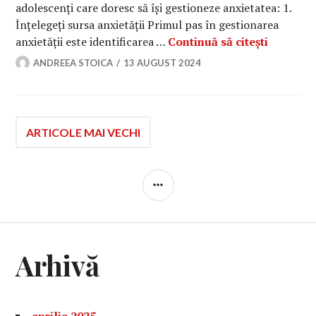
adolescenți care doresc să își gestioneze anxietatea: 1.
Înțelegeți sursa anxietății Primul pas în gestionarea
Cum își 
anxietății este identificarea …
Continuă să citești
ANDREEA STOICA
13 AUGUST 2024
Navigare
ARTICOLE MAI VECHI
în
BARĂ
LATERALĂ
articole
Arhivă