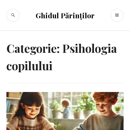
Sari
la
CĂUTARE
ME
Ghidul Părinților
conținut
PR
Categorie:
Psihologia
copilului