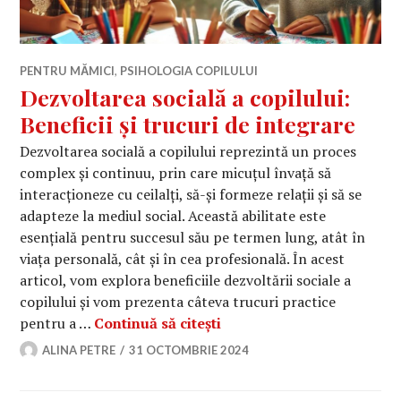
PENTRU MĂMICI
,
PSIHOLOGIA COPILULUI
Dezvoltarea socială a copilului:
Beneficii și trucuri de integrare
Dezvoltarea socială a copilului reprezintă un proces
complex și continuu, prin care micuțul învață să
interacționeze cu ceilalți, să-și formeze relații și să se
adapteze la mediul social. Această abilitate este
esențială pentru succesul său pe termen lung, atât în
viața personală, cât și în cea profesională. În acest
articol, vom explora beneficiile dezvoltării sociale a
copilului și vom prezenta câteva trucuri practice
Dezvoltarea socială a copil
pentru a …
Continuă să citești
ALINA PETRE
31 OCTOMBRIE 2024