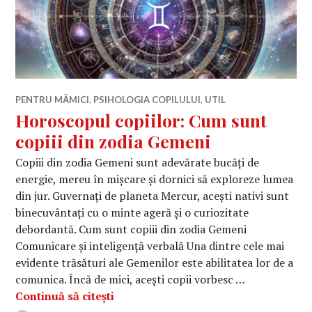
PENTRU MĂMICI
,
PSIHOLOGIA COPILULUI
,
UTIL
Horoscopul copiilor: Cum sunt
copiii din zodia Gemeni
Copiii din zodia Gemeni sunt adevărate bucăți de
energie, mereu în mișcare și dornici să exploreze lumea
din jur. Guvernați de planeta Mercur, acești nativi sunt
binecuvântați cu o minte ageră și o curiozitate
debordantă. Cum sunt copiii din zodia Gemeni
Comunicare și inteligență verbală Una dintre cele mai
evidente trăsături ale Gemenilor este abilitatea lor de a
comunica. Încă de mici, acești copii vorbesc …
Horoscopul copiilor: Cum sunt copii
Continuă să citești