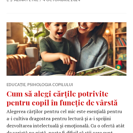
EDUCAȚIE
,
PSIHOLOGIA COPILULUI
Cum să alegi cărțile potrivite
pentru copil în funcție de vârstă
Alegerea cărților pentru cel mic este esențială pentru
a-i cultiva dragostea pentru lectură și a-i sprijini
dezvoltarea intelectuală și emoțională. Cu o ofertă atât
de variată pe piață, poate fi dificil să știi care sunt