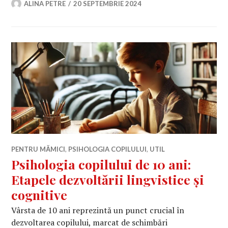
ALINA PETRE
20 SEPTEMBRIE 2024
PENTRU MĂMICI
,
PSIHOLOGIA COPILULUI
,
UTIL
Psihologia copilului de 10 ani:
Etapele dezvoltării lingvistice și
cognitive
Vârsta de 10 ani reprezintă un punct crucial în
dezvoltarea copilului, marcat de schimbări