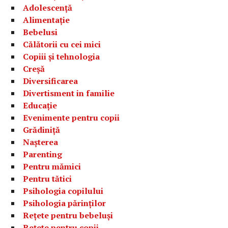
Adolescență
Alimentație
Bebelusi
Călătorii cu cei mici
Copiii și tehnologia
Creșă
Diversificarea
Divertisment in familie
Educație
Evenimente pentru copii
Grădiniță
Nașterea
Parenting
Pentru mămici
Pentru tătici
Psihologia copilului
Psihologia părinților
Rețete pentru bebeluși
Rețete pentru copii