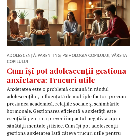
ADOLESCENȚĂ
,
PARENTING
,
PSIHOLOGIA COPILULUI
,
VÂRSTA
COPILULUI
Cum își pot adolescenții gestiona
anxietarea: Trucuri utile
Anxietatea este o problemă comună în rândul
adolescenților, influențată de multiple factori precum
presiunea academică, relațiile sociale și schimbările
hormonale. Gestionarea eficientă a anxietății este
esențială pentru a preveni impactul negativ asupra
sănătății mentale și fizice. Cum își pot adolescenții
gestiona anxietatea Iată câteva trucuri utile pentru