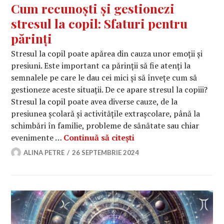
Cum recunoști și gestionezi
stresul la copil: Sfaturi pentru
părinți
Stresul la copil poate apărea din cauza unor emoții și
presiuni. Este important ca părinții să fie atenți la
semnalele pe care le dau cei mici și să învețe cum să
gestioneze aceste situații. De ce apare stresul la copiii?
Stresul la copil poate avea diverse cauze, de la
presiunea școlară și activitățile extrașcolare, până la
schimbări în familie, probleme de sănătate sau chiar
Cum recunoști și gestion
evenimente …
Continuă să citești
ALINA PETRE
26 SEPTEMBRIE 2024