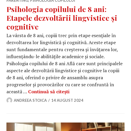
PARENTING
,
PSIHOLOGIA COPILULUI
Psihologia copilului de 8 ani:
Etapele dezvoltării lingvistice și
cognitive
La vârsta de 8 ani, copiii trec prin etape esențiale în
dezvoltarea lor lingvistică și cognitivă. Aceste etape
sunt fundamentale pentru creșterea și învățarea lor,
influențându-le abilitățile academice și sociale.
Psihologia copilului de 8 ani Află care sunt principalele
aspecte ale dezvoltării lingvistice și cognitive la copiii
de 8 ani, oferind o privire de ansamblu asupra
progreselor și provocărilor cu care se confruntă în
Psihologia copilului de 8 an
această …
Continuă să citești
ANDREEA STOICA
14 AUGUST 2024