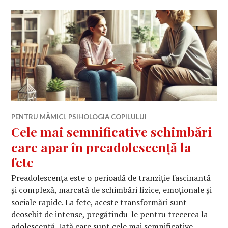
PENTRU MĂMICI
,
PSIHOLOGIA COPILULUI
Cele mai semnificative schimbări
care apar în preadolescență la
fete
Preadolescența este o perioadă de tranziție fascinantă
și complexă, marcată de schimbări fizice, emoționale și
sociale rapide. La fete, aceste transformări sunt
deosebit de intense, pregătindu-le pentru trecerea la
adolescență. Iată care sunt cele mai semnificative