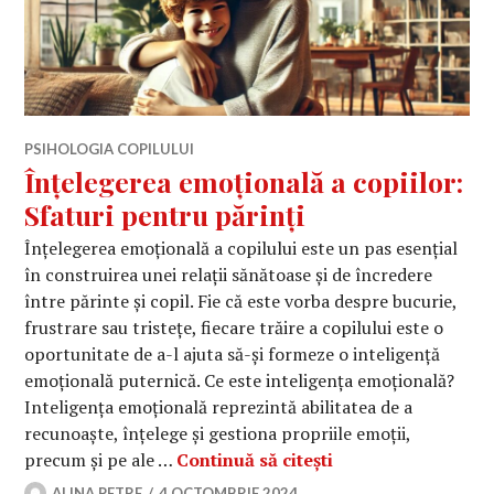
PSIHOLOGIA COPILULUI
Înțelegerea emoțională a copiilor:
Sfaturi pentru părinți
Înțelegerea emoțională a copilului este un pas esențial
în construirea unei relații sănătoase și de încredere
între părinte și copil. Fie că este vorba despre bucurie,
frustrare sau tristețe, fiecare trăire a copilului este o
oportunitate de a-l ajuta să-și formeze o inteligență
emoțională puternică. Ce este inteligența emoțională?
Inteligența emoțională reprezintă abilitatea de a
recunoaște, înțelege și gestiona propriile emoții,
Înțelegerea emoțion
precum și pe ale …
Continuă să citești
ALINA PETRE
4 OCTOMBRIE 2024