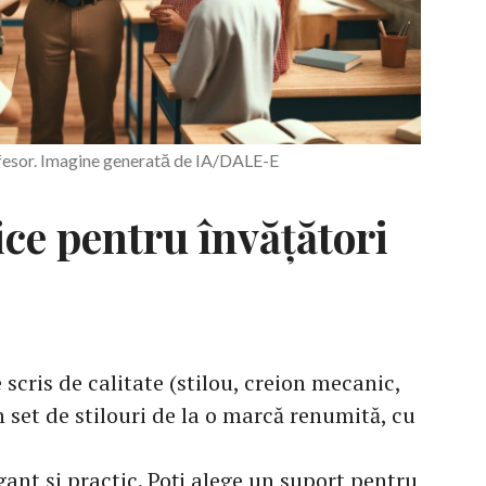
fesor. Imagine generată de IA/DALE-E
ce pentru învățători
scris de calitate (stilou, creion mecanic,
un set de stilouri de la o marcă renumită, cu
ant și practic. Poți alege un suport pentru