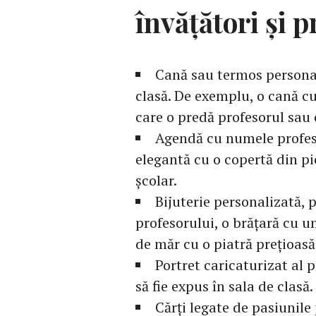
învățători și p
Cană sau termos personal
clasă. De exemplu, o cană c
care o predă profesorul sau o
Agendă cu numele profeso
elegantă cu o copertă din pi
școlar.
Bijuterie personalizată, 
profesorului, o brățară cu u
de măr cu o piatră prețioasă
Portret caricaturizat al p
să fie expus în sala de clasă.
Cărți legate de pasiunile