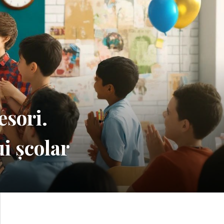
esori.
i școlar