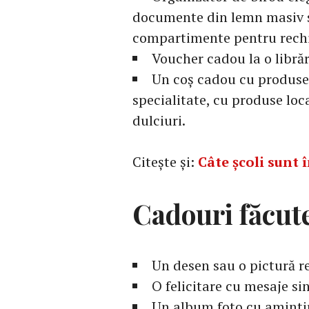
documente din lemn masiv s
compartimente pentru rechi
Voucher cadou la o libră
Un coș cadou cu produse 
specialitate, cu produse loc
dulciuri.
Citește și:
Câte școli sunt
Cadouri făcut
Un desen sau o pictură re
O felicitare cu mesaje si
Un album foto cu amintiri