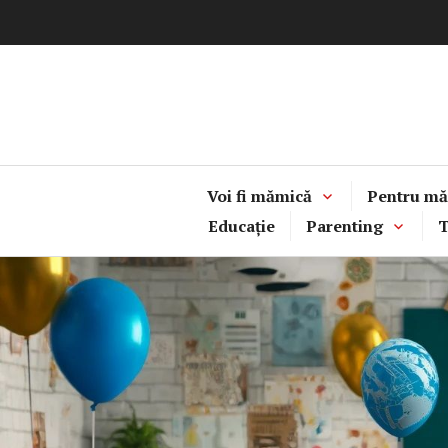
Sari
la
conținut
Voi fi mămică
Pentru mă
Educație
Parenting
T