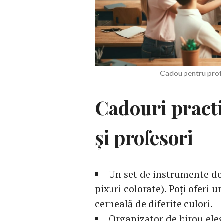
Cadou pentru pro
Cadouri practi
și profesori
Un set de instrumente de 
pixuri colorate). Poți oferi 
cerneală de diferite culori.
Organizator de birou eleg