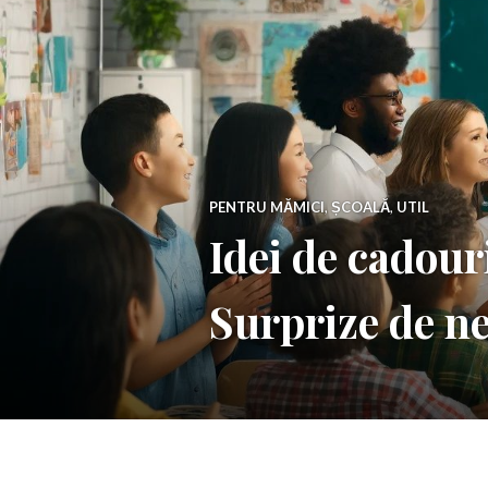
PENTRU MĂMICI
,
ȘCOALĂ
,
UTIL
Idei de cadouri
Surprize de ne