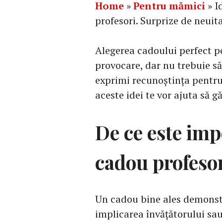
Home
»
Pentru mămici
»
I
profesori. Surprize de neuit
Alegerea cadoului perfect pe
provocare, dar nu trebuie să f
exprimi recunoștința pentr
aceste idei te vor ajuta să g
De ce este imp
cadou profeso
Un cadou bine ales demonstr
implicarea învățătorului sau