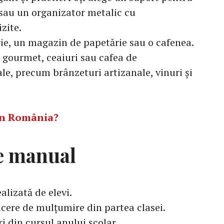
au un organizator metalic cu
zite.
rie, un magazin de papetărie sau o cafenea.
gourmet, ceaiuri sau cafea de
ale, precum brânzeturi artizanale, vinuri și
 în România?
e manual
alizată de elevi.
ncere de mulțumire din partea clasei.
 din cursul anului școlar.