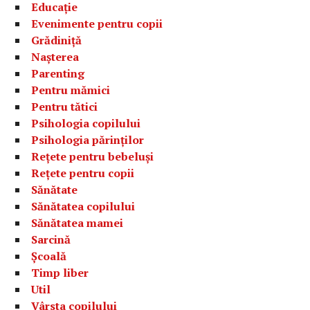
Educație
Evenimente pentru copii
Grădiniță
Nașterea
Parenting
Pentru mămici
Pentru tătici
Psihologia copilului
Psihologia părinților
Rețete pentru bebeluși
Rețete pentru copii
Sănătate
Sănătatea copilului
Sănătatea mamei
Sarcină
Școală
Timp liber
Util
Vârsta copilului