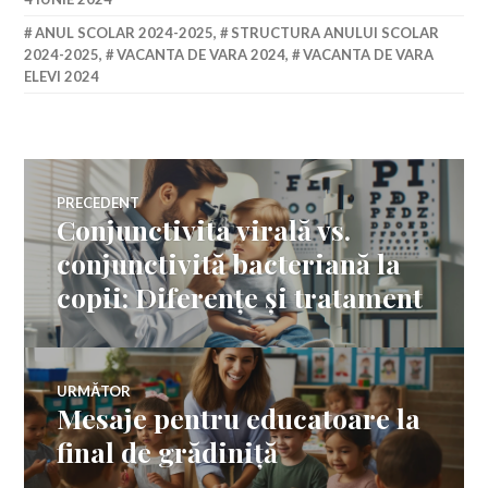
ANUL SCOLAR 2024-2025
,
STRUCTURA ANULUI SCOLAR
2024-2025
,
VACANTA DE VARA 2024
,
VACANTA DE VARA
ELEVI 2024
Navigare
PRECEDENT
Conjunctivita virală vs.
Articolul
în
anterior:
conjunctivită bacteriană la
copii: Diferențe și tratament
articole
URMĂTOR
Mesaje pentru educatoare la
Articolul
următor:
final de grădiniță