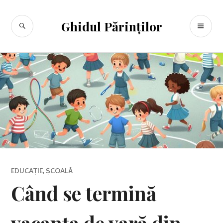
Sari
la
CĂUTARE
ME
Ghidul Părinților
conținut
PR
EDUCAȚIE
,
ȘCOALĂ
Când se termină