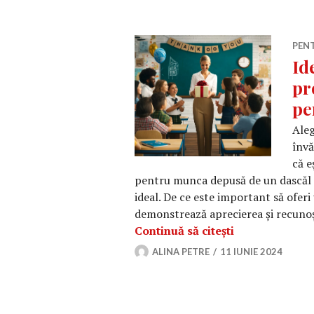
PEN
Id
pr
pe
Aleg
învă
că e
pentru munca depusă de un dascăl im
ideal. De ce este important să ofer
demonstrează aprecierea și recunoș
Idei de cadouri
Continuă să citești
ALINA PETRE
11 IUNIE 2024