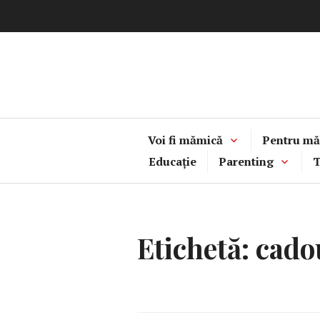
Sari
la
conținut
Voi fi mămică
Pentru mă
Educație
Parenting
T
Etichetă:
cado