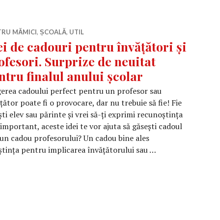
TRU MĂMICI
,
ȘCOALĂ
,
UTIL
ei de cadouri pentru învățători și
ofesori. Surprize de neuitat
ntru finalul anului școlar
erea cadoului perfect pentru un profesor sau
țător poate fi o provocare, dar nu trebuie să fie! Fie
ști elev sau părinte și vrei să-ți exprimi recunoștința
portant, aceste idei te vor ajuta să găsești cadoul
i un cadou profesorului? Un cadou bine ales
tința pentru implicarea învățătorului sau …
 pentru învățători și profesori. Surprize de neuitat pentru 