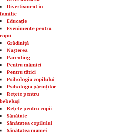
Divertisment in
familie
Educație
Evenimente pentru
copii
Grădiniță
Nașterea
Parenting
Pentru mămici
Pentru tătici
Psihologia copilului
Psihologia părinților
Rețete pentru
bebeluși
Rețete pentru copii
Sănătate
Sănătatea copilului
Sănătatea mamei