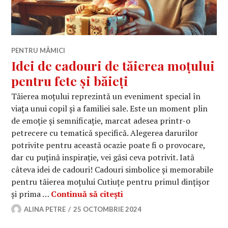
PENTRU MĂMICI
Idei de cadouri de tăierea moțului
pentru fete și băieți
Tăierea moțului reprezintă un eveniment special în
viața unui copil și a familiei sale. Este un moment plin
de emoție și semnificație, marcat adesea printr-o
petrecere cu tematică specifică. Alegerea darurilor
potrivite pentru această ocazie poate fi o provocare,
dar cu puțină inspirație, vei găsi ceva potrivit. Iată
câteva idei de cadouri! Cadouri simbolice și memorabile
pentru tăierea moțului Cutiuțe pentru primul dințișor
Idei de cadouri de tăierea 
și prima …
Continuă să citești
ALINA PETRE
25 OCTOMBRIE 2024