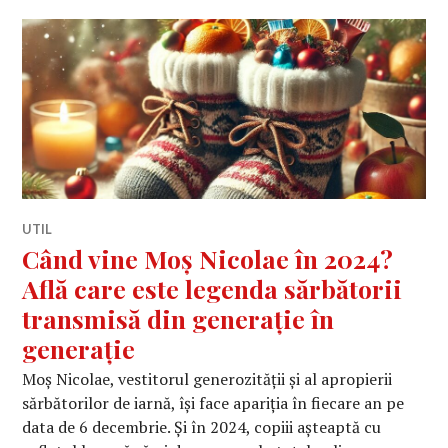
UTIL
Când vine Moș Nicolae în 2024?
Află care este legenda sărbătorii
transmisă din generație în
generație
Moș Nicolae, vestitorul generozității și al apropierii
sărbătorilor de iarnă, își face apariția în fiecare an pe
data de 6 decembrie. Și în 2024, copiii așteaptă cu