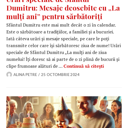
Dumitru: Mesaje deosebite cu „La
mulți ani” pentru sărbătoriți
Sfântul Dumitru este mai mult decât o zi în calendar.
Este o sărbătoare a tradițiilor, a familiei și a bucuriei.
Iată câteva urări și mesaje speciale, pe care le poți
transmite celor care își sărbătoresc ziua de nume! Urări
speciale de Sfântul Dumitru „La mulți ani de ziua
numelui! Îți doresc să ai parte de o zi plină de bucurii și
Urări spec
clipe frumoase alături de …
Continuă să citești
ALINA PETRE
25 OCTOMBRIE 2024