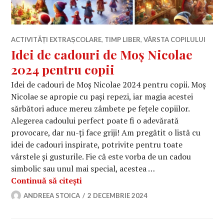
ACTIVITĂȚI EXTRAȘCOLARE
,
TIMP LIBER
,
VÂRSTA COPILULUI
Idei de cadouri de Moș Nicolae
2024 pentru copii
Idei de cadouri de Moș Nicolae 2024 pentru copii. Moș
Nicolae se apropie cu pași repezi, iar magia acestei
sărbători aduce mereu zâmbete pe fețele copiilor.
Alegerea cadoului perfect poate fi o adevărată
provocare, dar nu-ți face griji! Am pregătit o listă cu
idei de cadouri inspirate, potrivite pentru toate
vârstele și gusturile. Fie că este vorba de un cadou
simbolic sau unul mai special, acestea …
Idei de cadouri de Moș Nicolae 2024 
Continuă să citești
ANDREEA STOICA
2 DECEMBRIE 2024