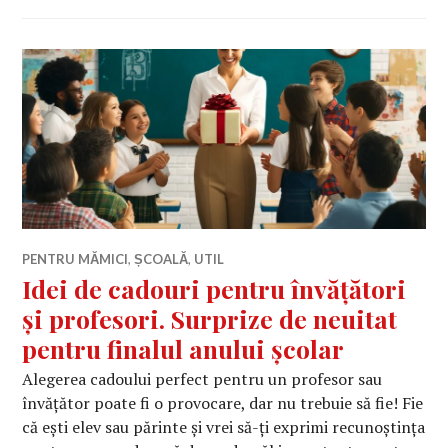
PENTRU MĂMICI
,
ȘCOALĂ
,
UTIL
Idei de cadouri pentru învățători
și profesori. Surprize de neuitat
pentru finalul anului școlar
Alegerea cadoului perfect pentru un profesor sau
învățător poate fi o provocare, dar nu trebuie să fie! Fie
că ești elev sau părinte și vrei să-ți exprimi recunoștința