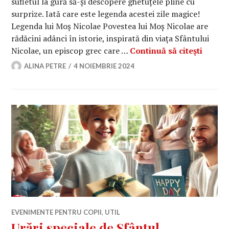
sufletul la gură să-și descopere ghetuțele pline cu
surprize. Iată care este legenda acestei zile magice!
Legenda lui Moș Nicolae Povestea lui Moș Nicolae are
rădăcini adânci în istorie, inspirată din viața Sfântului
Când v
Nicolae, un episcop grec care …
Continuă să citești
ALINA PETRE
4 NOIEMBRIE 2024
EVENIMENTE PENTRU COPII
,
UTIL
Urări speciale de Sfântul