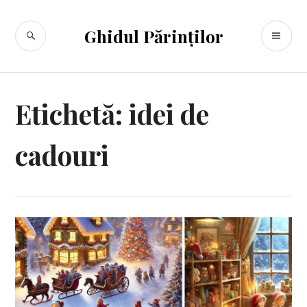
Sari
la
CĂUTARE
ME
Ghidul Părinților
conținut
PR
Etichetă:
idei de
cadouri