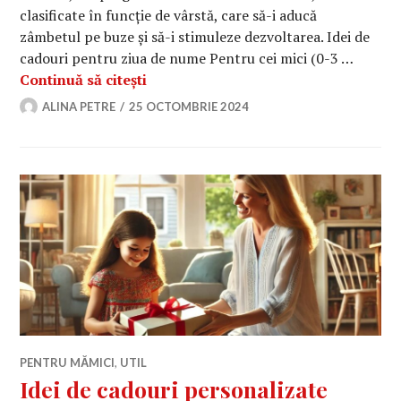
clasificate în funcție de vârstă, care să-i aducă
zâmbetul pe buze și să-i stimuleze dezvoltarea. Idei de
cadouri pentru ziua de nume Pentru cei mici (0-3 …
Idei de cadouri pentru ziua de nume 
Continuă să citești
ALINA PETRE
25 OCTOMBRIE 2024
PENTRU MĂMICI
,
UTIL
Idei de cadouri personalizate