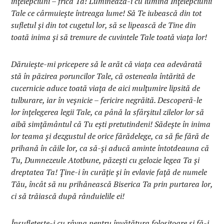
înţelepciuni – frica Ta! Luminează-i cu lumina Înţelepciunii
Tale ce cârmuieşte întreaga lume! Să Te iubească din tot
sufletul şi din tot cugetul lor, să se lipească de Tine din
toată inima şi să tremure de cuvintele Tale toată viața lor!
Dăruieşte-mi pricepere să le arăt că viaţa cea adevărată
stă în păzirea poruncilor Tale, că osteneala întărită de
cucernicie aduce toată viața de aici mulţumire lipsită de
tulburare, iar în veşnicie – fericire negrăită. Descoperă-le
lor înţelegerea legii Tale, ca până la sfârşitul zilelor lor să
aibă simţământul că Tu eşti pretutindeni! Sădeşte în inima
lor teama şi dezgustul de orice fărădelege, ca să fie fără de
prihană în căile lor, ca să-şi aducă aminte întotdeauna că
Tu, Dumnezeule Atotbune, păzeşti cu gelozie legea Ta şi
dreptatea Ta! Ţine-i în curăţie şi în evlavie faţă de numele
Tău, încât să nu prihănească Biserica Ta prin purtarea lor,
ci să trăiască după rânduielile ei!
Însufleţeşte-i cu râvna pentru învăţătura folositoare şi fă-i