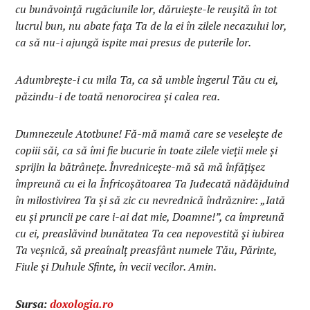
cu bunăvoinţă rugăciunile lor, dăruieşte-le reuşită în tot
lucrul bun, nu abate faţa Ta de la ei în zilele necazului lor,
ca să nu-i ajungă ispite mai presus de puterile lor.
Adumbreşte-i cu mila Ta, ca să umble îngerul Tău cu ei,
păzindu-i de toată nenorocirea şi calea rea.
Dumnezeule Atotbune! Fă-mă mamă care se veseleşte de
copiii săi, ca să îmi fie bucurie în toate zilele vieţii mele şi
sprijin la bătrâneţe. Învredniceşte-mă să mă înfăţişez
împreună cu ei la Înfricoşătoarea Ta Judecată nădăjduind
în milostivirea Ta şi să zic cu nevrednică îndrăznire: „Iată
eu şi pruncii pe care i-ai dat mie, Doamne!”, ca împreună
cu ei, preaslăvind bunătatea Ta cea nepovestită şi iubirea
Ta veşnică, să preaînalţ preasfânt numele Tău, Părinte,
Fiule şi Duhule Sfinte, în vecii vecilor. Amin.
Sursa:
doxologia.ro