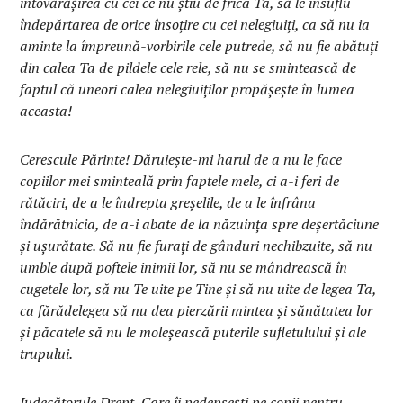
întovărăşirea cu cei ce nu ştiu de frica Ta, să le insuflu
îndepărtarea de orice însoţire cu cei nelegiuiţi, ca să nu ia
aminte la împreună-vorbirile cele putrede, să nu fie abătuţi
din calea Ta de pildele cele rele, să nu se smintească de
faptul că uneori calea nelegiuiţilor propăşeşte în lumea
aceasta!
Cerescule Părinte! Dăruieşte-mi harul de a nu le face
copiilor mei sminteală prin faptele mele, ci a-i feri de
rătăciri, de a le îndrepta greşelile, de a le înfrâna
îndărătnicia, de a-i abate de la năzuinţa spre deşertăciune
şi uşurătate. Să nu fie furaţi de gânduri nechibzuite, să nu
umble după poftele inimii lor, să nu se mândrească în
cugetele lor, să nu Te uite pe Tine şi să nu uite de legea Ta,
ca fărădelegea să nu dea pierzării mintea şi sănătatea lor
şi păcatele să nu le moleşească puterile sufletulului şi ale
trupului.
Judecătorule Drept, Care îi pedepseşti pe copii pentru