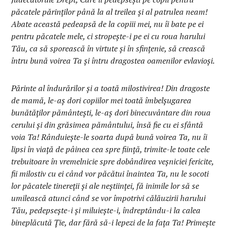
păcatele părinţilor până la al treilea şi al patrulea neam!
Abate această pedeapsă de la copiii mei, nu îi bate pe ei
pentru păcatele mele, ci stropeşte-i pe ei cu roua harului
Tău, ca să sporească în virtute şi în sfinţenie, să crească
întru bună voirea Ta şi întru dragostea oamenilor evlavioşi.
Părinte al îndurărilor şi a toată milostivirea! Din dragoste
de mamă, le-aş dori copiilor mei toată îmbelşugarea
bunătăţilor pământeşti, le-aş dori binecuvântare din roua
cerului şi din grăsimea pământului, însă fie cu ei sfântă
voia Ta! Rânduieşte-le soarta după bună voirea Ta, nu îi
lipsi în viaţă de pâinea cea spre fiinţă, trimite-le toate cele
trebuitoare în vremelnicie spre dobândirea veşniciei fericite,
fii milostiv cu ei când vor păcătui înaintea Ta, nu le socoti
lor păcatele tinereţii şi ale neştiinţei, fă inimile lor să se
umilească atunci când se vor împotrivi călăuzirii harului
Tău, pedepseşte-i şi miluieşte-i, îndreptându-i la calea
bineplăcută Ţie, dar fără să-i lepezi de la faţa Ta! Primeşte