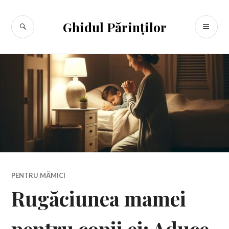
Sari
la
CĂUTARE
ME
Ghidul Părinților
conținut
PR
PENTRU MĂMICI
Rugăciunea mamei