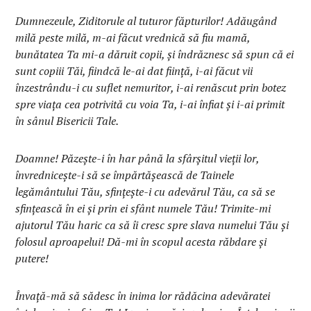
Dumnezeule, Ziditorule al tuturor făpturilor! Adăugând
milă peste milă, m-ai făcut vrednică să fiu mamă,
bunătatea Ta mi-a dăruit copii, şi îndrăznesc să spun că ei
sunt copiii Tăi, fiindcă le-ai dat fiinţă, i-ai făcut vii
înzestrându-i cu suflet nemuritor, i-ai renăscut prin botez
spre viaţa cea potrivită cu voia Ta, i-ai înfiat şi i-ai primit
în sânul Bisericii Tale.
Doamne! Păzeşte-i în har până la sfârşitul vieţii lor,
învredniceşte-i să se împărtăşească de Tainele
legământului Tău, sfinţeşte-i cu adevărul Tău, ca să se
sfinţească în ei şi prin ei sfânt numele Tău! Trimite-mi
ajutorul Tău haric ca să îi cresc spre slava numelui Tău şi
folosul aproapelui! Dă-mi în scopul acesta răbdare şi
putere!
Învaţă-mă să sădesc în inima lor rădăcina adevăratei