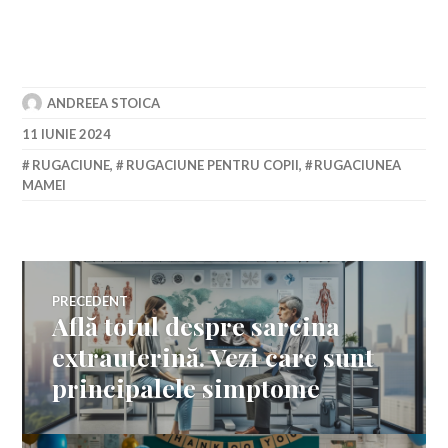
ANDREEA STOICA
11 IUNIE 2024
RUGACIUNE
,
RUGACIUNE PENTRU COPII
,
RUGACIUNEA
MAMEI
Navigare
PRECEDENT
Află totul despre sarcina
Articolul
în
anterior:
extrauterină. Vezi care sunt
principalele simptome
articole