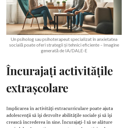
Un psiholog sau psihoterapeut specializat în anxietatea
socială poate oferi strategii și tehnici eficiente – Imagine
generată de IA/DALE-E
Încurajați activitățile
extrașcolare
Implicarea în activități extracurriculare poate ajuta
adolescenții să își dezvolte abilitățile sociale și să își
crească încrederea în sine. Încurajați-l să se alăture