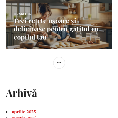
URMĂTOR
Trei rețete ușoare și
Articolul
următor:
delicioase pentru gătitul cu
copilul tău
BARĂ
LATERALĂ
Arhivă
aprilie 2025