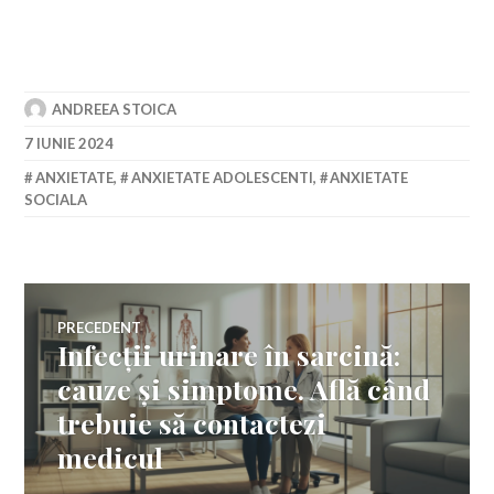
ANDREEA STOICA
7 IUNIE 2024
ANXIETATE
,
ANXIETATE ADOLESCENTI
,
ANXIETATE
SOCIALA
Navigare
PRECEDENT
Infecții urinare în sarcină:
Articolul
în
anterior:
cauze și simptome. Află când
trebuie să contactezi
articole
medicul