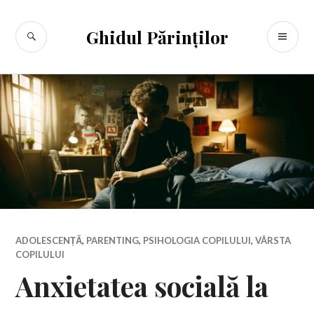
Sari
la
CĂUTARE
ME
Ghidul Părinților
conținut
PR
ADOLESCENȚĂ
,
PARENTING
,
PSIHOLOGIA COPILULUI
,
VÂRSTA
COPILULUI
Anxietatea socială la