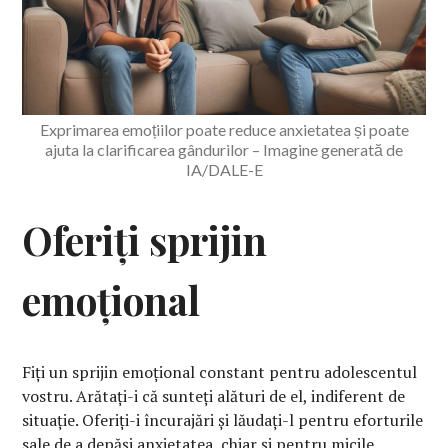
Exprimarea emoțiilor poate reduce anxietatea și poate
ajuta la clarificarea gândurilor – Imagine generată de
IA/DALE-E
Oferiți sprijin
emoțional
Fiți un sprijin emoțional constant pentru adolescentul
vostru. Arătați-i că sunteți alături de el, indiferent de
situație. Oferiți-i încurajări și lăudați-l pentru eforturile
sale de a depăși anxietatea, chiar și pentru micile