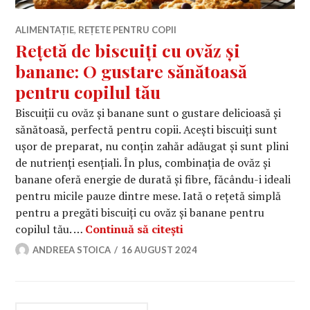
ALIMENTAȚIE
,
REȚETE PENTRU COPII
Rețetă de biscuiți cu ovăz și
banane: O gustare sănătoasă
pentru copilul tău
Biscuiții cu ovăz și banane sunt o gustare delicioasă și
sănătoasă, perfectă pentru copii. Acești biscuiți sunt
ușor de preparat, nu conțin zahăr adăugat și sunt plini
de nutrienți esențiali. În plus, combinația de ovăz și
banane oferă energie de durată și fibre, făcându-i ideali
pentru micile pauze dintre mese. Iată o rețetă simplă
pentru a pregăti biscuiți cu ovăz și banane pentru
Rețetă de biscuiți cu o
copilul tău. …
Continuă să citești
ANDREEA STOICA
16 AUGUST 2024