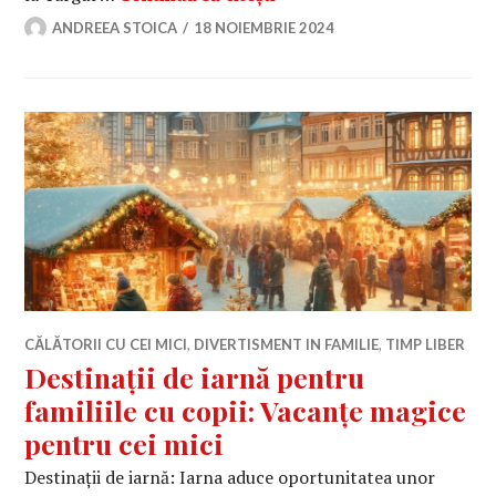
ANDREEA STOICA
18 NOIEMBRIE 2024
CĂLĂTORII CU CEI MICI
,
DIVERTISMENT IN FAMILIE
,
TIMP LIBER
Destinații de iarnă pentru
familiile cu copii: Vacanțe magice
pentru cei mici
Destinații de iarnă: Iarna aduce oportunitatea unor