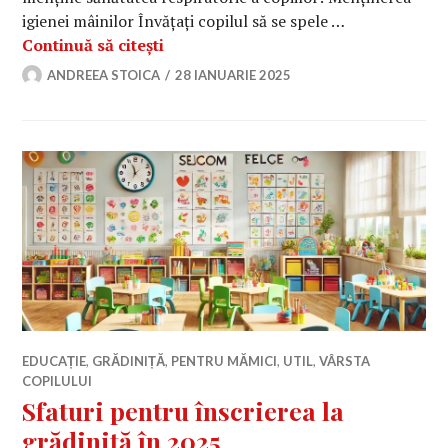
igienei mâinilor Învățați copilul să se spele …
Sfaturi pentru mame pentru a preveni 
Continuă să citești
ANDREEA STOICA
28 IANUARIE 2025
EDUCAȚIE
,
GRĂDINIȚĂ
,
PENTRU MĂMICI
,
UTIL
,
VÂRSTA
COPILULUI
Sfaturi pentru înscrierea la
grădiniță în 2025