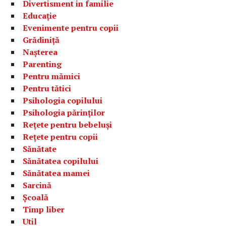
Divertisment in familie
Educație
Evenimente pentru copii
Grădiniță
Nașterea
Parenting
Pentru mămici
Pentru tătici
Psihologia copilului
Psihologia părinților
Rețete pentru bebeluși
Rețete pentru copii
Sănătate
Sănătatea copilului
Sănătatea mamei
Sarcină
Școală
Timp liber
Util