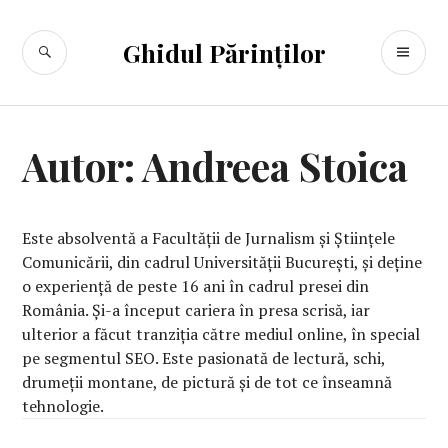
Sari
la
CĂUTARE
ME
Ghidul Părinților
conținut
PR
Autor:
Andreea Stoica
Este absolventă a Facultății de Jurnalism și Științele
Comunicării, din cadrul Universității București, şi deţine
o experienţă de peste 16 ani în cadrul presei din
România. Şi-a început cariera în presa scrisă, iar
ulterior a făcut tranziţia către mediul online, în special
pe segmentul SEO. Este pasionată de lectură, schi,
drumeţii montane, de pictură şi de tot ce înseamnă
tehnologie.