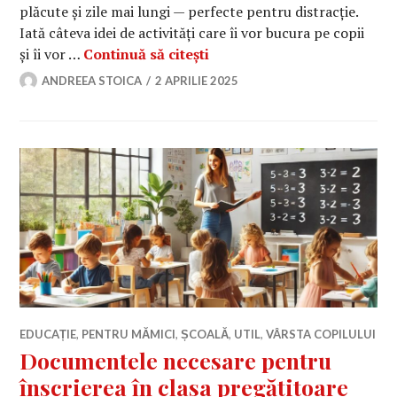
plăcute și zile mai lungi — perfecte pentru distracție.
Iată câteva idei de activități care îi vor bucura pe copii
Activități pentru copii în v
și îi vor …
Continuă să citești
ANDREEA STOICA
2 APRILIE 2025
EDUCAȚIE
,
PENTRU MĂMICI
,
ȘCOALĂ
,
UTIL
,
VÂRSTA COPILULUI
Documentele necesare pentru
înscrierea în clasa pregătitoare