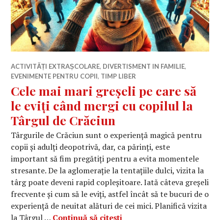
ACTIVITĂȚI EXTRAȘCOLARE
,
DIVERTISMENT IN FAMILIE
,
EVENIMENTE PENTRU COPII
,
TIMP LIBER
Cele mai mari greșeli pe care să
le eviți când mergi cu copilul la
Târgul de Crăciun
Târgurile de Crăciun sunt o experiență magică pentru
copii și adulți deopotrivă, dar, ca părinți, este
important să fim pregătiți pentru a evita momentele
stresante. De la aglomerație la tentațiile dulci, vizita la
târg poate deveni rapid copleșitoare. Iată câteva greșeli
frecvente și cum să le eviți, astfel încât să te bucuri de o
experiență de neuitat alături de cei mici. Planifică vizita
Cele mai mari greșeli pe c
la Târgul …
Continuă să citești