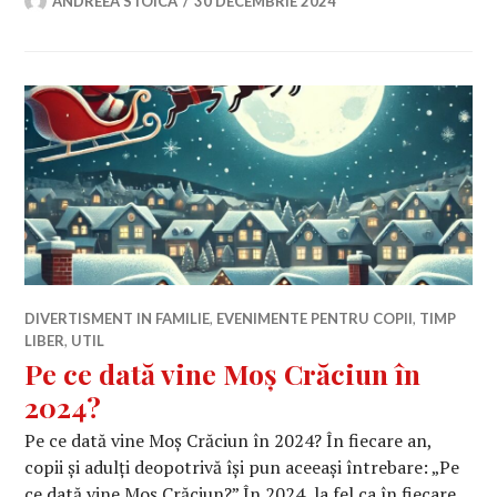
ANDREEA STOICA
30 DECEMBRIE 2024
DIVERTISMENT IN FAMILIE
,
EVENIMENTE PENTRU COPII
,
TIMP
LIBER
,
UTIL
Pe ce dată vine Moș Crăciun în
2024?
Pe ce dată vine Moș Crăciun în 2024? În fiecare an,
copii și adulți deopotrivă își pun aceeași întrebare: „Pe
ce dată vine Moș Crăciun?” În 2024, la fel ca în fiecare