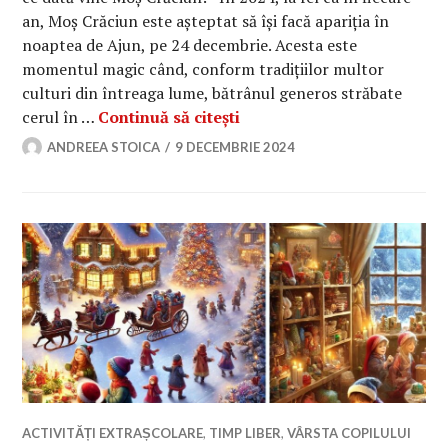
an, Moș Crăciun este așteptat să își facă apariția în
noaptea de Ajun, pe 24 decembrie. Acesta este
momentul magic când, conform tradițiilor multor
culturi din întreaga lume, bătrânul generos străbate
Pe ce dată vine Moș Crăciu
cerul în …
Continuă să citești
ANDREEA STOICA
9 DECEMBRIE 2024
ACTIVITĂȚI EXTRAȘCOLARE
,
TIMP LIBER
,
VÂRSTA COPILULUI