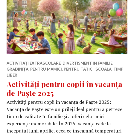
ACTIVITĂȚI EXTRAȘCOLARE
,
DIVERTISMENT IN FAMILIE
,
GRĂDINIȚĂ
,
PENTRU MĂMICI
,
PENTRU TĂTICI
,
ȘCOALĂ
,
TIMP
LIBER
Activități pentru copii în vacanța
de Paște 2025
Activități pentru copii în vacanța de Paște 2025:
Vacanța de Paște este un prilej ideal pentru a petrece
timp de calitate în familie și a oferi celor mici
experiențe memorabile. În 2025, vacanța cade la
începutul lunii aprilie, ceea ce înseamnă temperaturi