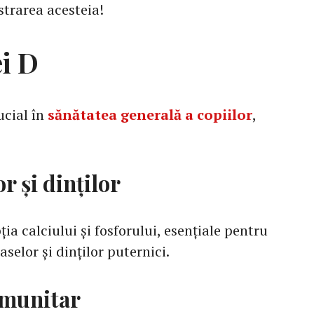
strarea acesteia!
ei D
ucial în
sănătatea generală a copiilor
,
r și dinților
ia calciului și fosforului, esențiale pentru
aselor și dinților puternici.
imunitar