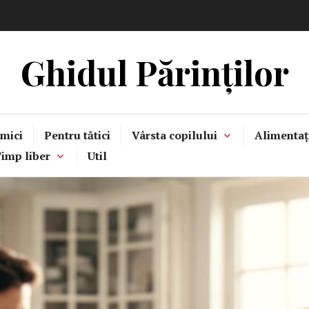
Ghidul Părinților
mici
Pentru tătici
Vârsta copilului
Alimentaț
imp liber
Util