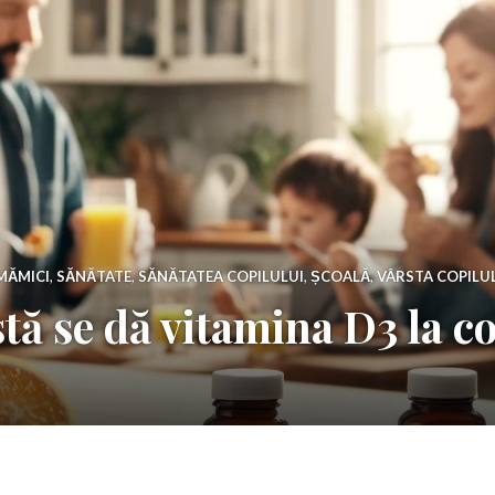
MĂMICI
,
SĂNĂTATE
,
SĂNĂTATEA COPILULUI
,
ȘCOALĂ
,
VÂRSTA COPILU
stă se dă vitamina D3 la c