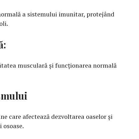
normală a sistemului imunitar, protejând
oli.
ă:
ătatea musculară și funcționarea normală
smului
une care afectează dezvoltarea oaselor și
i osoase.