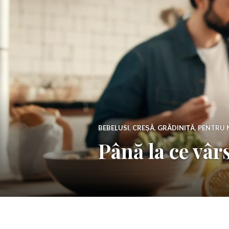
BEBELUSI
,
CREȘĂ
,
GRĂDINIȚĂ
,
PENTRU 
Până la ce vâr