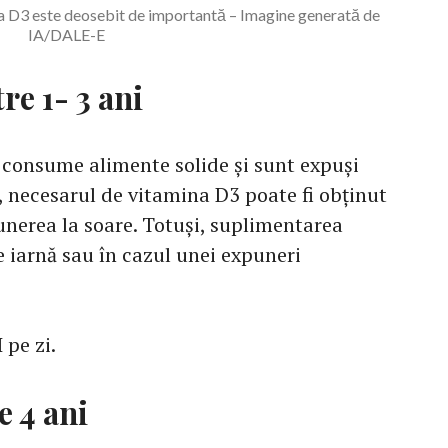
ina D3 este deosebit de importantă – Imagine generată de
IA/DALE-E
re 1- 3 ani
ă consume alimente solide și sunt expuși
, necesarul de vitamina D3 poate fi obținut
punerea la soare. Totuși, suplimentarea
de iarnă sau în cazul unei expuneri
 pe zi.
e 4 ani