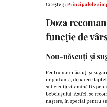
Citește și
Principalele sim
Doza recomand
funcție de vâr
Nou-născuți și su
Pentru nou-născuți și sugar
importantă, deoarece laptele
suficientă vitamină D3 pentr
bebelușului. Astfel, se rec
naștere, în special pentru su