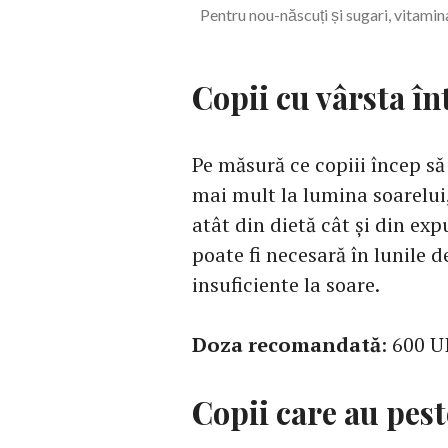
Pentru nou-născuți și sugari, vitam
Copii cu vârsta înt
Pe măsură ce copiii încep s
mai mult la lumina soarelui
atât din dietă cât și din ex
poate fi necesară în lunile 
insuficiente la soare.
Doza recomandată
: 600 UI
Copii care au pest