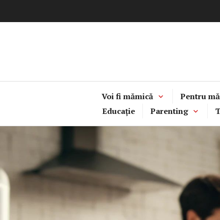
Sari
la
conținut
Voi fi mămică
Pentru mă
Educație
Parenting
T