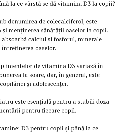
ână la ce vârstă se dă vitamina D3 la copii?
ub denumirea de colecalciferol, este
 și menținerea sănătății oaselor la copii.
absoarbă calciul și fosforul, minerale
 întreținerea oaselor.
uplimentelor de vitamina D3 variază în
xpunerea la soare, dar, în general, este
opilăriei și adolescenței.
atru este esențială pentru a stabili doza
mentării pentru fiecare copil.
taminei D3 pentru copii și până la ce