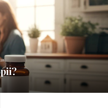
LUI
opii?