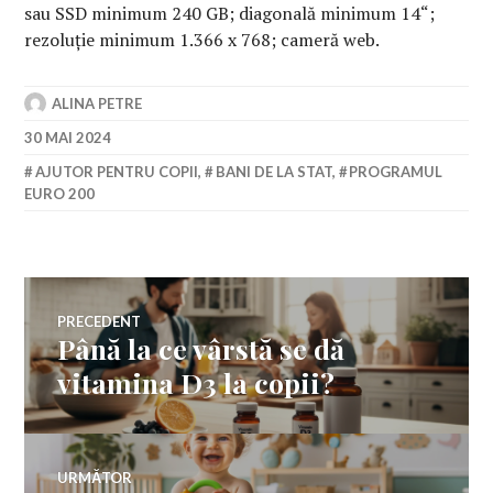
sau SSD minimum 240 GB; diagonală minimum 14“;
rezoluție minimum 1.366 x 768; cameră web.
ALINA PETRE
30 MAI 2024
AJUTOR PENTRU COPII
,
BANI DE LA STAT
,
PROGRAMUL
EURO 200
Navigare
PRECEDENT
Până la ce vârstă se dă
Articolul
în
anterior:
vitamina D3 la copii?
articole
URMĂTOR