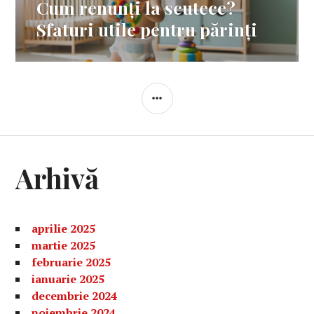
Cum renunți la scutece?
Articolul
următor:
Sfaturi utile pentru părinți
BARĂ
LATERALĂ
Arhivă
aprilie 2025
martie 2025
februarie 2025
ianuarie 2025
decembrie 2024
noiembrie 2024