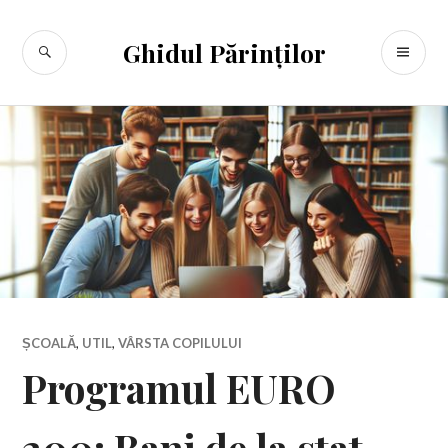
Sari
la
CĂUTARE
ME
Ghidul Părinților
conținut
PR
ȘCOALĂ
,
UTIL
,
VÂRSTA COPILULUI
Programul EURO