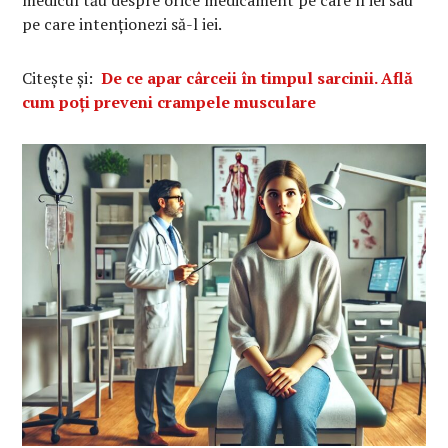
medicul tău despre orice medicament pe care îl iei sau
pe care intenționezi să-l iei.
Citește și:
De ce apar cârceii în timpul sarcinii. Află
cum poți preveni crampele musculare