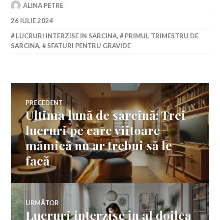
ALINA PETRE
26 IULIE 2024
LUCRURI INTERZISE IN SARCINA
,
PRIMUL TRIMESTRU DE
SARCINA
,
SFATURI PENTRU GRAVIDE
Navigare
PRECEDENT
Ultima lună de sarcină: Trei
Articolul
în
anterior:
lucruri pe care viitoare
mămică nu ar trebui să le
articole
facă
URMĂTOR
Lucruri interzise în al doilea
Articolul