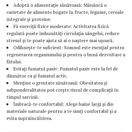
Adoptă o alimentație sănătoasă: Mănâncă o
varietate de alimente bogate în fructe, legume, cereale
integrale și proteine.
Fă exerciții fizice moderate: Activitatea fizică
regulată poate îmbunătăți circulația sângelui, reduce
stresul și te poate ajuta să ai o naștere mai ușoară.
Odihnește-te suficient: Somnul este esențial pentru
regenerarea organismului și pentru o bună dezvoltare a
fătului.
Evitați fumatul pasiv: Fumatul pasiv este la fel de
dăunător ca și fumatul activ.
Menține o greutate sănătoasă: Obezitatea și
subponderalitatea pot crește riscul de complicații în
timpul sarcinii.
Îmbracă-te confortabil: Alege haine largi și din
materiale naturale pentru a te simți confortabil și a
evita supraîncălzirea.