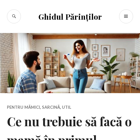
Sari
la
CĂUTARE
ME
Ghidul Părinților
conținut
PR
PENTRU MĂMICI
,
SARCINĂ
,
UTIL
Ce nu trebuie să facă o