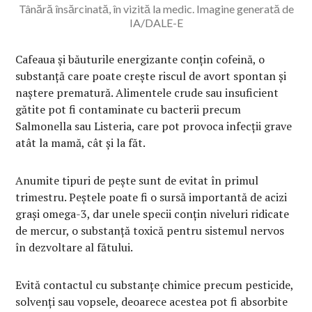
Tânără însărcinată, în vizită la medic. Imagine generată de
IA/DALE-E
Cafeaua și băuturile energizante conțin cofeină, o
substanță care poate crește riscul de avort spontan și
naștere prematură. Alimentele crude sau insuficient
gătite pot fi contaminate cu bacterii precum
Salmonella sau Listeria, care pot provoca infecții grave
atât la mamă, cât și la făt.
Anumite tipuri de pește sunt de evitat în primul
trimestru. Peștele poate fi o sursă importantă de acizi
grași omega-3, dar unele specii conțin niveluri ridicate
de mercur, o substanță toxică pentru sistemul nervos
în dezvoltare al fătului.
Evită contactul cu substanțe chimice precum pesticide,
solvenți sau vopsele, deoarece acestea pot fi absorbite