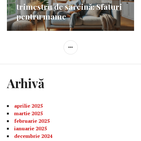
următor:
trimestru de sarcină: Sfaturi
pentru mame
BARĂ
LATERALĂ
Arhivă
aprilie 2025
martie 2025
februarie 2025
ianuarie 2025
decembrie 2024