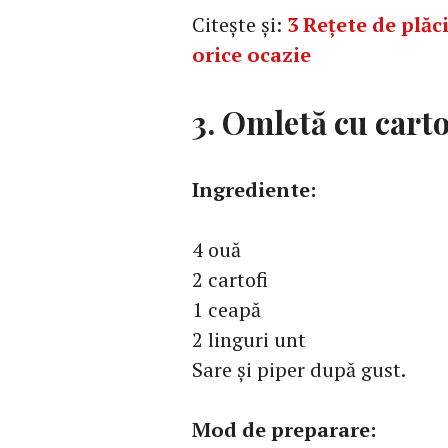
Citește și:
3 Rețete de plăc
orice ocazie
3. Omletă cu carto
Ingrediente:
4 ouă
2 cartofi
1 ceapă
2 linguri unt
Sare și piper după gust.
Mod de preparare: