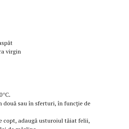
aspăt
ra virgin
0°C.
în două sau în sferturi, în funcție de
e copt, adaugă usturoiul tăiat felii,