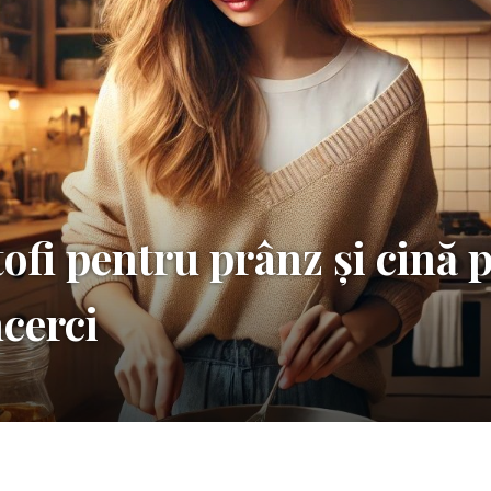
tofi pentru prânz și cină 
ncerci