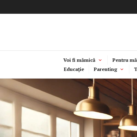
Sari
la
conținut
Voi fi mămică
Pentru mă
Educație
Parenting
T