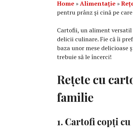
Home
»
Alimentație
»
Reț
pentru prânz și cină pe care 
Cartofii, un aliment versatil
delicii culinare. Fie că îi pref
baza unor mese delicioase și 
trebuie să le încerci!
Rețete cu cart
familie
1. Cartofi copți c