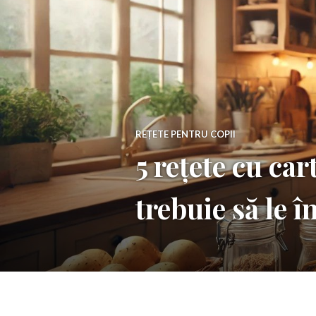
REȚETE PENTRU COPII
5 rețete cu car
trebuie să le î