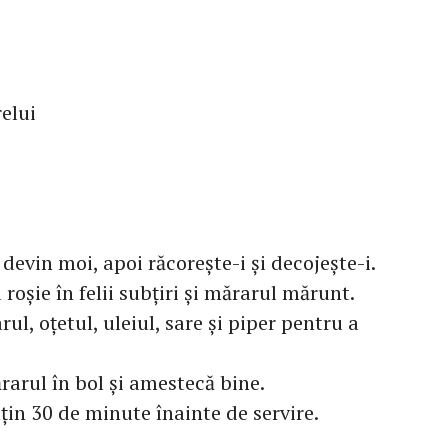
relui
 devin moi, apoi răcorește-i și decojește-i.
 roșie în felii subțiri și mărarul mărunt.
l, oțetul, uleiul, sare și piper pentru a
rarul în bol și amestecă bine.
uțin 30 de minute înainte de servire.