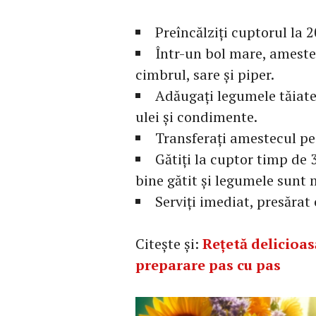
Preîncălziți cuptorul la 
Într-un bol mare, amestec
cimbrul, sare și piper.
Adăugați legumele tăiate
ulei și condimente.
Transferați amestecul pe 
Gătiți la cuptor timp de
bine gătit și legumele sunt 
Serviți imediat, presărat
Citește și:
Rețetă delicioa
preparare pas cu pas