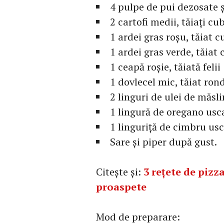
4 pulpe de pui dezosate ș
2 cartofi medii, tăiați cu
1 ardei gras roșu, tăiat c
1 ardei gras verde, tăiat
1 ceapă roșie, tăiată felii
1 dovlecel mic, tăiat ron
2 linguri de ulei de măsl
1 lingură de oregano usc
1 linguriță de cimbru us
Sare și piper după gust.
Citește și:
3 rețete de pizz
proaspete
Mod de preparare: