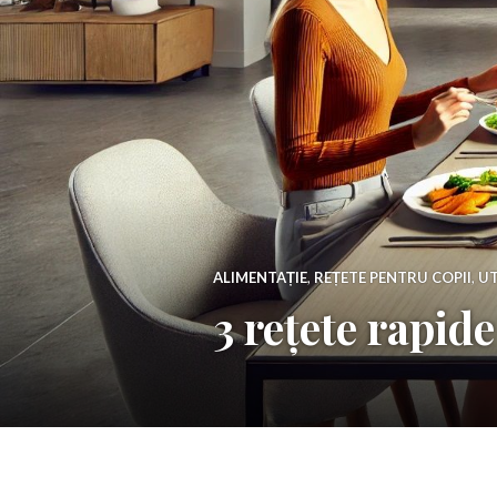
ALIMENTAȚIE
,
REȚETE PENTRU COPII
,
UT
3 rețete rapid