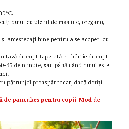
200°C.
ați puiul cu uleiul de măsline, oregano,
 și amestecați bine pentru a se acoperi cu
o tavă de copt tapetată cu hârtie de copt.
 30-35 de minute, sau până când puiul este
moi.
 cu pătrunjel proaspăt tocat, dacă doriți.
să de pancakes pentru copii. Mod de