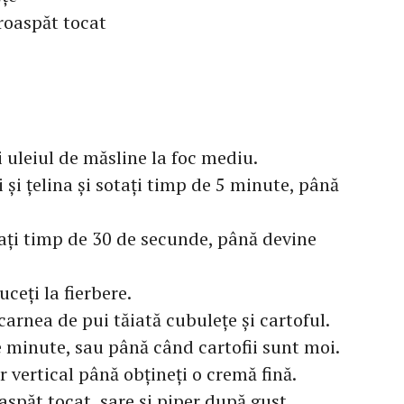
roaspăt tocat
i uleiul de măsline la foc mediu.
și țelina și sotați timp de 5 minute, până
tați timp de 30 de secunde, până devine
ceți la fierbere.
carnea de pui tăiată cubulețe și cartoful.
e minute, sau până când cartofii sunt moi.
 vertical până obțineți o cremă fină.
spăt tocat, sare și piper după gust.