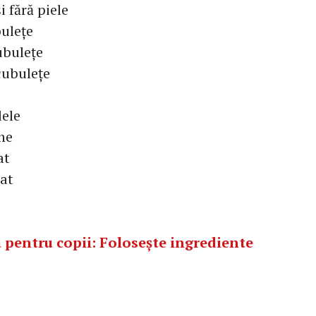
i fără piele
bulețe
ubulețe
 cubulețe
dele
ine
at
cat
a pentru copii: Folosește ingrediente