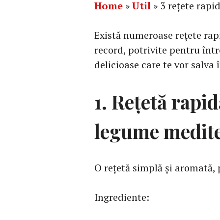
Home
»
Util
»
3 rețete rapi
Există numeroase rețete rapi
record, potrivite pentru înt
delicioase care te vor salva 
1. Rețetă rapid
legume medit
O rețetă simplă și aromată, 
Ingrediente: