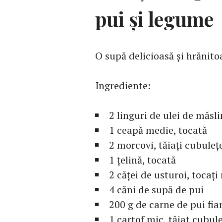
pui și legume
O supă delicioasă și hrănitoa
Ingrediente:
2 linguri de ulei de măsl
1 ceapă medie, tocată
2 morcovi, tăiați cubuleț
1 țelină, tocată
2 căței de usturoi, tocaț
4 căni de supă de pui
200 g de carne de pui fia
1 cartof mic, tăiat cubul