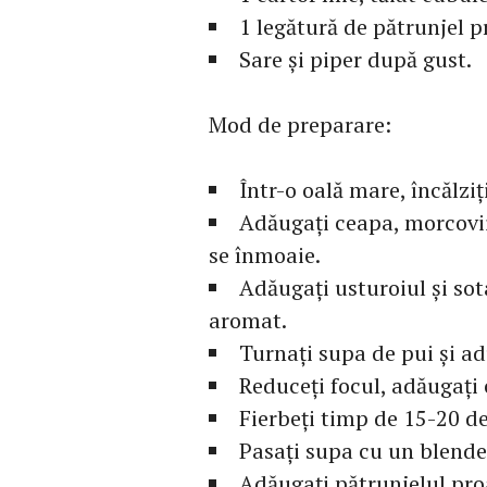
1 legătură de pătrunjel p
Sare și piper după gust.
Mod de preparare:
Într-o oală mare, încălziț
Adăugați ceapa, morcovii 
se înmoaie.
Adăugați usturoiul și so
aromat.
Turnați supa de pui și adu
Reduceți focul, adăugați 
Fierbeți timp de 15-20 d
Pasați supa cu un blender
Adăugați pătrunjelul proa