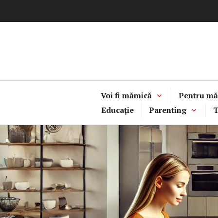
Sari
la
conținut
Voi fi mămică
Pentru mă
Educație
Parenting
T