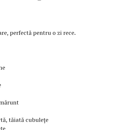
re, perfectă pentru o zi rece.
ine
e
i mărunt
rtă, tăiată cubulețe
ețe