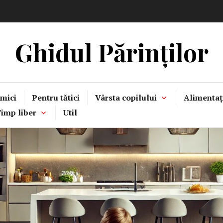
Ghidul Părinților
mici
Pentru tătici
Vârsta copilului
Alimentaț
imp liber
Util