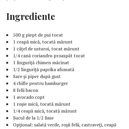
Ingrediente
500 g piept de pui tocat
1 ceapă mică, tocată mărunt
1 cățel de usturoi, tocat mărunt
1/4 cană coriandru proaspăt tocat
1 linguriță chimen măcinat
1/2 linguriță paprika afumată
Sare și piper după gust
4 chifle pentru hamburger
8 felii bacon
1 avocado copt
1 roșie mică, tocată mărunt
1/4 ceapă mică, tocată mărunt
Sucul de la 1/2 lime
Opțional: salată verde, roșii felii, castraveți, ceapă