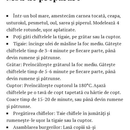
Într-un bol mare, amestecăm carnea tocată, ceapa,
usturoiul, pesmetul, oul, sarea și piperul. Modelează 4
chiftele rotunde, ușor aplatizate.
Poți găti chiftelele la tigaie, pe grătar sau la cuptor.
Tigaie: încinge ulei de măsline la foc mediu. Gătește
chiftelele timp de 3-4 minute pe fiecare parte, până
devin rumene și pătrunse.
Grătar: Preîncălzește grătarul la foc mediu. Gătește
chiftelele timp de 5-6 minute pe fiecare parte, până
devin rumene și pătrunse.
Cuptor: Preîncălzește cuptorul la 180°C. Așază
chiftelele pe o tavă de copt tapetată cu hârtie de copt.
Coace timp de 15-20 de minute, sau până devin rumene
și pătrunse.
Pregătirea chiflelor: Taie chiflele în jumătăți și
rumenește-le ușor la tigaie sau la cuptor.
Asamblarea burgerilor: Lasă copiii să-și