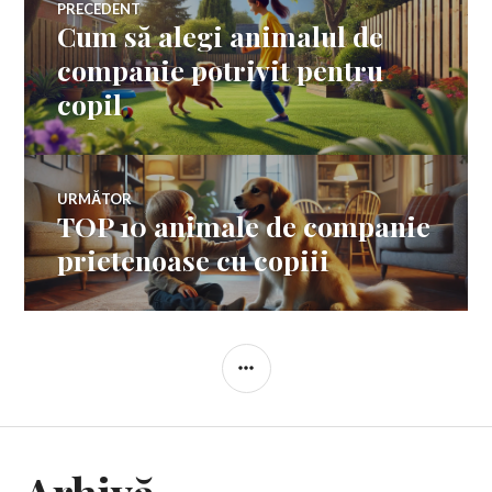
PRECEDENT
Cum să alegi animalul de
Articolul
în
anterior:
companie potrivit pentru
copil
articole
URMĂTOR
TOP 10 animale de companie
Articolul
următor:
prietenoase cu copiii
BARĂ
LATERALĂ