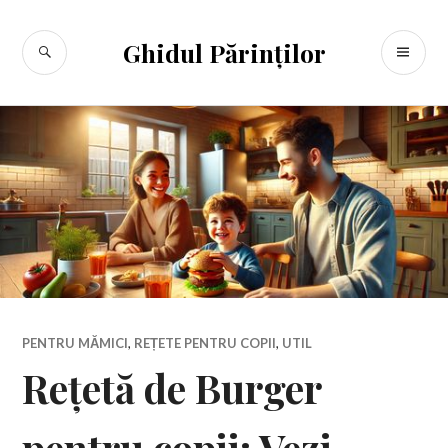
Sari
la
CĂUTARE
ME
Ghidul Părinților
conținut
PR
PENTRU MĂMICI
,
REȚETE PENTRU COPII
,
UTIL
Rețetă de Burger