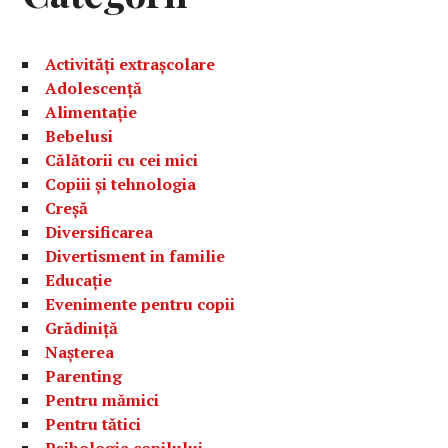
Activități extrașcolare
Adolescență
Alimentație
Bebelusi
Călătorii cu cei mici
Copiii și tehnologia
Creșă
Diversificarea
Divertisment in familie
Educație
Evenimente pentru copii
Grădiniță
Nașterea
Parenting
Pentru mămici
Pentru tătici
Psihologia copilului