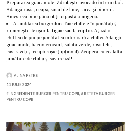
Prepararea guacamole: Zdrobește avocado într-un bol.
Adaugă roșia, ceapa, sucul de lime, sarea și piperul.
Amestecă bine până obții o pastă omogenă.
Asamblarea burgerilor: Taie chiflele în jumătăți și
rumenește-le ușor la tigaie sau la cuptor. Așază o
chiftea de pui pe jumătatea inferioară a chiflei. Adaugă
guacamole, bacon crocant, salată verde, roșii felii,
castraveți și ceapă roșie (opțional). Acoperă cu cealaltă
jumătate de chiflă și savurează!
ALINA PETRE
11 IULIE 2024
INGREDIENTE BURGER PENTRU COPII
,
RETETA BURGER
PENTRU COPII
Navigare