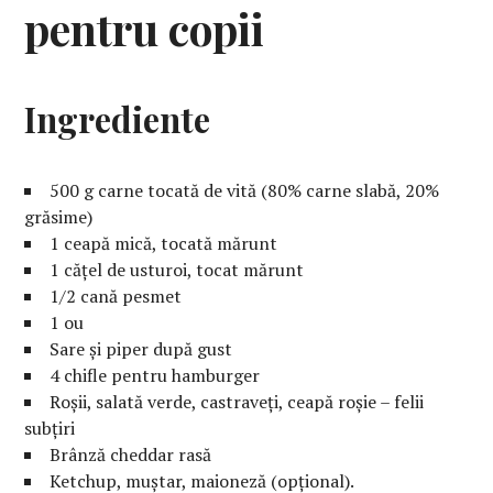
pentru copii
Ingrediente
500 g carne tocată de vită (80% carne slabă, 20%
grăsime)
1 ceapă mică, tocată mărunt
1 cățel de usturoi, tocat mărunt
1/2 cană pesmet
1 ou
Sare și piper după gust
4 chifle pentru hamburger
Roșii, salată verde, castraveți, ceapă roșie – felii
subțiri
Brânză cheddar rasă
Ketchup, muștar, maioneză (opțional).