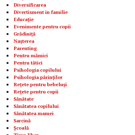
Diversificarea
Divertisment in familie
Educație
Evenimente pentru copii
Grădiniță
Nașterea
Parenting
Pentru mămici
Pentru tătici
Psihologia copilului
Psihologia părinților
Rețete pentru bebeluși
Rețete pentru copii
Sănătate
Sănătatea copilului
Sănătatea mamei
Sarcină
Școală
Timp liber