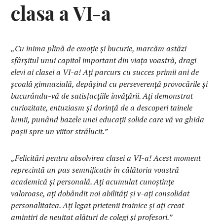
clasa a VI-a
„Cu inima plină de emoție și bucurie, marcăm astăzi
sfârșitul unui capitol important din viața voastră, dragi
elevi ai clasei a VI-a! Ați parcurs cu succes primii ani de
școală gimnazială, depășind cu perseverență provocările și
bucurându-vă de satisfacțiile învățării. Ați demonstrat
curiozitate, entuziasm și dorință de a descoperi tainele
lumii, punând bazele unei educații solide care vă va ghida
pașii spre un viitor strălucit.”
„Felicitări pentru absolvirea clasei a VI-a! Acest moment
reprezintă un pas semnificativ în călătoria voastră
academică și personală. Ați acumulat cunoștințe
valoroase, ați dobândit noi abilități și v-ați consolidat
personalitatea. Ați legat prietenii trainice și ați creat
amintiri de neuitat alături de colegi și profesori.”