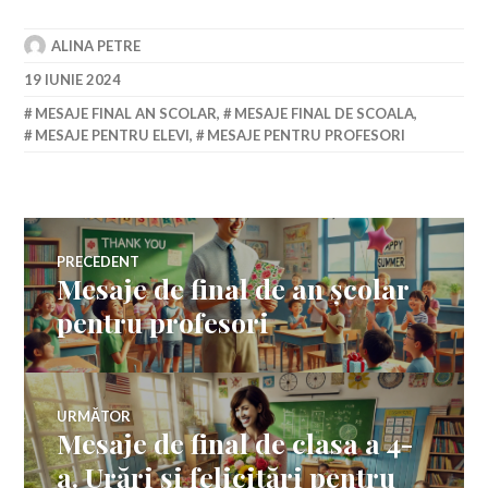
ALINA PETRE
19 IUNIE 2024
MESAJE FINAL AN SCOLAR
,
MESAJE FINAL DE SCOALA
,
MESAJE PENTRU ELEVI
,
MESAJE PENTRU PROFESORI
Navigare
PRECEDENT
Mesaje de final de an școlar
Articolul
în
anterior:
pentru profesori
articole
URMĂTOR
Mesaje de final de clasa a 4-
Articolul
următor:
a. Urări și felicitări pentru