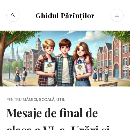
Sari
la
CĂUTARE
ME
Ghidul Părinților
conținut
PR
PENTRU MĂMICI
,
ȘCOALĂ
,
UTIL
Mesaje de final de