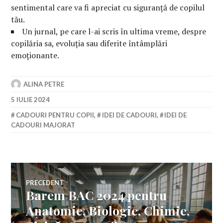
sentimental care va fi apreciat cu siguranță de copilul
tău.
Un jurnal, pe care l-ai scris în ultima vreme, despre
copilăria sa, evoluția sau diferite întâmplări
emoționante.
ALINA PETRE
5 IULIE 2024
CADOURI PENTRU COPII
,
IDEI DE CADOURI
,
IDEI DE
CADOURI MAJORAT
Navigare
PRECEDENT
Barem BAC 2024 pentru
Articolul
în
anterior:
Anatomie, Biologie, Chimie,