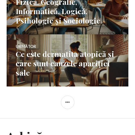
Fizică, Geografie,
articole
Informatică, Logică,
Psihologie și Sociologie
URMĂTOR
Ce este dermatita atopică și
Articolul
următor:
care sunt cauzele apariției
sale
BARĂ
LATERALĂ