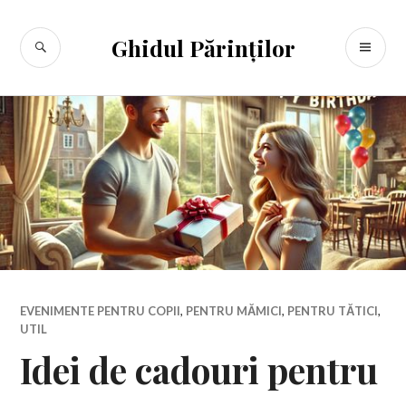
Sari
la
CĂUTARE
ME
Ghidul Părinților
conținut
PR
EVENIMENTE PENTRU COPII
,
PENTRU MĂMICI
,
PENTRU TĂTICI
,
UTIL
Idei de cadouri pentru