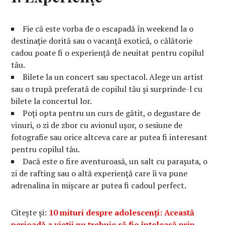
Fie că este vorba de o escapadă în weekend la o
destinație dorită sau o vacanță exotică, o călătorie
cadou poate fi o experiență de neuitat pentru copilul
tău.
Bilete la un concert sau spectacol. Alege un artist
sau o trupă preferată de copilul tău și surprinde-l cu
bilete la concertul lor.
Poți opta pentru un curs de gătit, o degustare de
vinuri, o zi de zbor cu avionul ușor, o sesiune de
fotografie sau orice altceva care ar putea fi interesant
pentru copilul tău.
Dacă este o fire aventuroasă, un salt cu parașuta, o
zi de rafting sau o altă experiență care îi va pune
adrenalina în mișcare ar putea fi cadoul perfect.
Citește și:
10 mituri despre adolescenți: Această
perioadă a vieții nu trebuie să fie înțeleasă prin