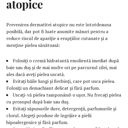
atopice
Prevenirea dermatitei atopice nu este întotdeauna
posibilă, dar pot fi luate anumite măsuri pentru a
reduce riscul de apariție a erupțiilor cutanate și a
menține pielea sănătoasă:
Folosiți o cremă hidratantă emolientă imediat după
baie sau duș și de mai multe ori pe parcursul zilei, mai
ales dacă aveți pielea uscată.
Evitați băile lungi și fierbinți, care pot usca pielea.
Folosiți un demachiant delicat și fără parfum.
Uscați-vă pielea tamponând-o ușor. Nu frecați pielea
cu prosopul după baie sau duș.
Evitați săpunurile dure, detergenții, parfumurile și
clorul. Alegeți produse de îngrijire a pielii
hipoalergenice și fără parfum.