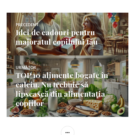
Navigare
PRECEDENT
Idei de cadouri pentru
Articolul
în
anterior:
majoratul copilului tău
articole
URMĂTOR
TOP 10 alimente bogate în
Articolul
următor:
calciu. Nu trebuie să
lipsească din alimentația
copiilor
BARĂ