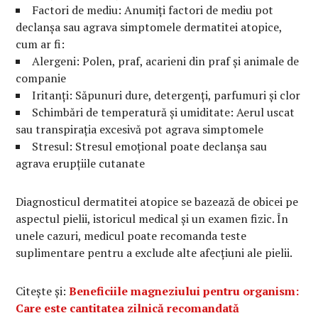
Factori de mediu: Anumiți factori de mediu pot
declanșa sau agrava simptomele dermatitei atopice,
cum ar fi:
Alergeni: Polen, praf, acarieni din praf și animale de
companie
Iritanți: Săpunuri dure, detergenți, parfumuri și clor
Schimbări de temperatură și umiditate: Aerul uscat
sau transpirația excesivă pot agrava simptomele
Stresul: Stresul emoțional poate declanșa sau
agrava erupțiile cutanate
Diagnosticul dermatitei atopice se bazează de obicei pe
aspectul pielii, istoricul medical și un examen fizic. În
unele cazuri, medicul poate recomanda teste
suplimentare pentru a exclude alte afecțiuni ale pielii.
Citește și:
Beneficiile magneziului pentru organism:
Care este cantitatea zilnică recomandată