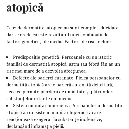
atopică
Cauzele dermatitei atopice nu sunt complet elucidate,
dar se crede că este rezultatul unei combinații de
factori genetici și de mediu. Factorii de risc includ:
Predispoziție genetică: Persoanele cu un istoric
familial de dermatită atopică, astm sau febră fân au un
risc mai mare de a dezvolta afecțiunea.
Defecte ale barierei cutanate: Pielea persoanelor cu
dermatită atopică are o barieră cutanată deficitară,
ceea ce permite pierderii de umiditate și pătrunderii
substanțelor iritante din mediu.
Sistem imunitar hiperactiv: Persoanele cu dermatită
atopică au un sistem imunitar hiperactiv care
reacționează exagerat la substanțe inofensive,
declanșând inflamația pielii.