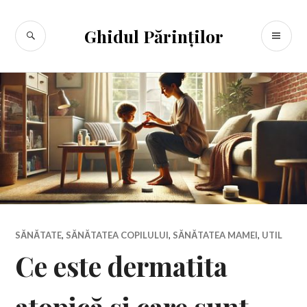
Sari
la
CĂUTARE
ME
Ghidul Părinților
conținut
PR
SĂNĂTATE
,
SĂNĂTATEA COPILULUI
,
SĂNĂTATEA MAMEI
,
UTIL
Ce este dermatita