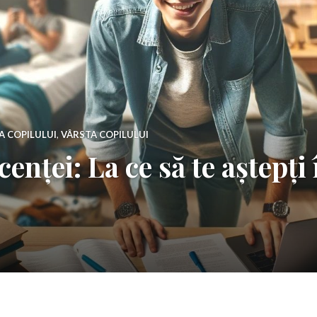
A COPILULUI
,
VÂRSTA COPILULUI
enței: La ce să te aștepți 