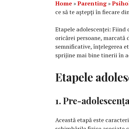
Home
»
Parenting
»
Psiho
ce să te aștepți în fiecare di
Etapele adolescenței: Fiind o
oricărei persoane, marcată d
semnificative, înțelegerea e
sprijine mai bine tinerii în
Etapele adoles
1. Pre-adolescența
Această etapă este caracteri
schimbările fizice asociate 