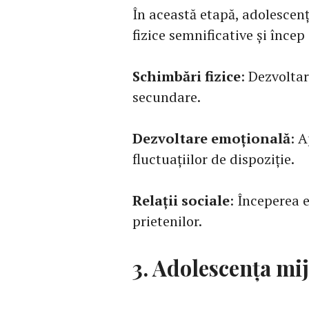
În această etapă, adolescen
fizice semnificative și încep
Schimbări fizice
: Dezvoltar
secundare.
Dezvoltare emoțională
: A
fluctuațiilor de dispoziție.
Relații sociale
: Începerea e
prietenilor.
3. Adolescența mijl