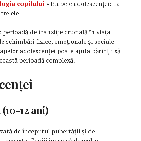
logia copilului
»
Etapele adolescenței: La
ntre ele
 perioadă de tranziție crucială în viața
e schimbări fizice, emoționale și sociale
tapelor adolescenței poate ajuta părinții să
 această perioadă complexă.
cenței
 (10-12 ani)
zată de începutul pubertății și de
cu aceasta. Copiii încep să dezvolte