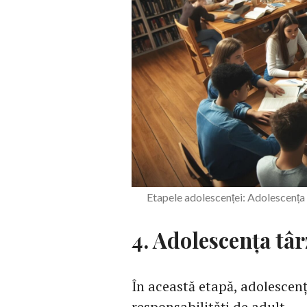
Etapele adolescenței: Adolescența
4. Adolescența târz
În această etapă, adolescenți
responsabilități de adult.