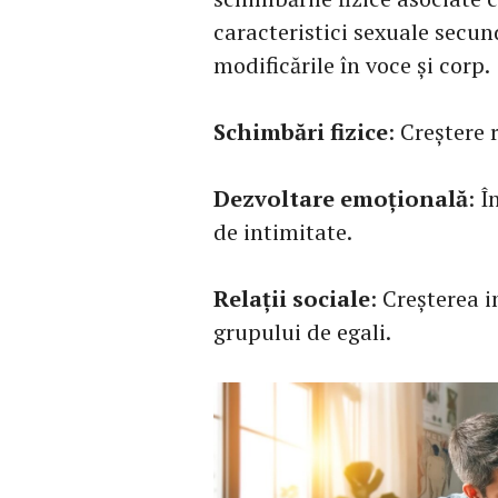
caracteristici sexuale secun
modificările în voce și corp.
Schimbări fizice
: Creștere 
Dezvoltare emoțională
: Î
de intimitate.
Relații sociale
: Creșterea i
grupului de egali.