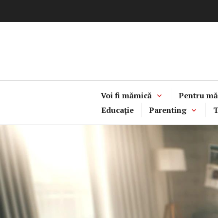
Sari
la
conținut
Voi fi mămică
Pentru mă
Educație
Parenting
T