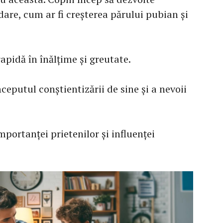
dare, cum ar fi creșterea părului pubian și
rapidă în înălțime și greutate.
nceputul conștientizării de sine și a nevoii
mportanței prietenilor și influenței