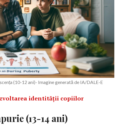
escența (10-12 ani)- Imagine generată de IA/DALE-E
voltarea identității copiilor
purie (13-14 ani)