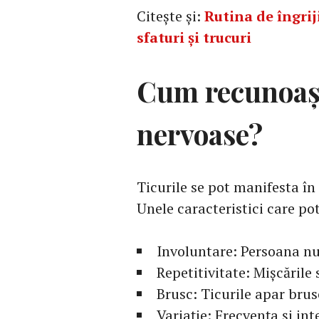
Citește și:
Rutina de îngrij
sfaturi și trucuri
Cum recunoașt
nervoase?
Ticurile se pot manifesta în 
Unele caracteristici care pot
Involuntare: Persoana nu
Repetitivitate: Mișcările
Brusc: Ticurile apar brus
Variație: Frecvența și int