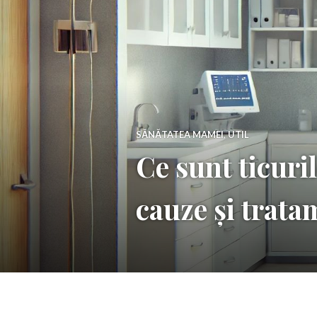
SĂNĂTATEA MAMEI
,
UTIL
Ce sunt ticuri
cauze și trata