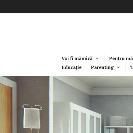
Sari
la
conținut
Voi fi mămică
Pentru mă
Educație
Parenting
T