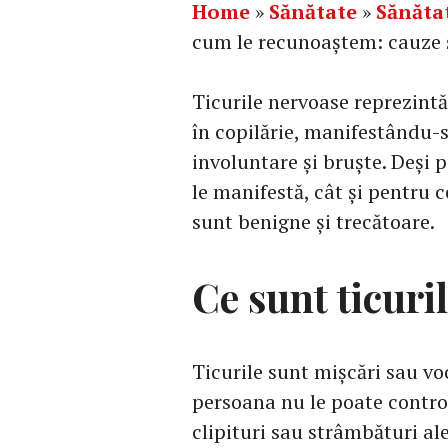
Home
»
Sănătate
»
Sănăta
cum le recunoaștem: cauze 
Ticurile nervoase reprezint
în copilărie, manifestându-s
involuntare și bruște. Deși 
le manifestă, cât și pentru ce
sunt benigne și trecătoare.
Ce sunt ticuri
Ticurile sunt mișcări sau vo
persoana nu le poate control
clipituri sau strâmbături al