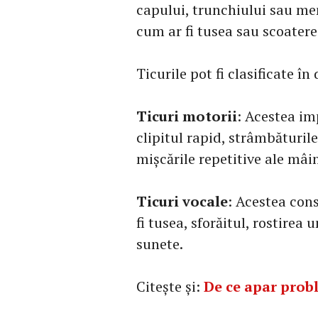
capului, trunchiului sau mem
cum ar fi tusea sau scoater
Ticurile pot fi clasificate în
Ticuri motorii
: Acestea im
clipitul rapid, strâmbăturile
mișcările repetitive ale mâin
Ticuri vocale
: Acestea con
fi tusea, sforăitul, rostirea
sunete.
Citește și:
De ce apar prob