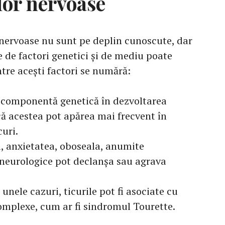
lor nervoase
 nervoase nu sunt pe deplin cunoscute, dar
 de factori genetici și de mediu poate
intre acești factori se numără:
 o componentă genetică în dezvoltarea
că acestea pot apărea mai frecvent în
curi.
l, anxietatea, oboseala, anumite
neurologice pot declanșa sau agrava
unele cazuri, ticurile pot fi asociate cu
omplexe, cum ar fi sindromul Tourette.