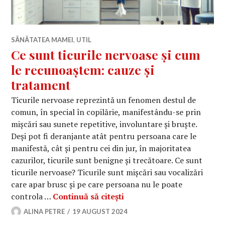
SĂNĂTATEA MAMEI
,
UTIL
Ce sunt ticurile nervoase și cum
le recunoaștem: cauze și
tratament
Ticurile nervoase reprezintă un fenomen destul de
comun, în special în copilărie, manifestându-se prin
mișcări sau sunete repetitive, involuntare și bruște.
Deși pot fi deranjante atât pentru persoana care le
manifestă, cât și pentru cei din jur, în majoritatea
cazurilor, ticurile sunt benigne și trecătoare. Ce sunt
ticurile nervoase? Ticurile sunt mișcări sau vocalizări
care apar brusc și pe care persoana nu le poate
Ce sunt ticurile nervoase
controla …
Continuă să citești
ALINA PETRE
19 AUGUST 2024