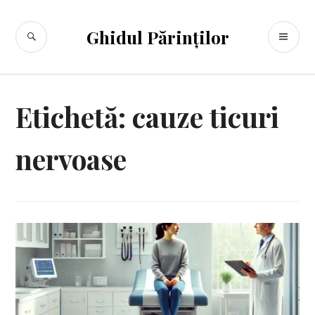
Sari
la
CĂUTARE
ME
Ghidul Părinților
conținut
PR
Etichetă:
cauze ticuri
nervoase