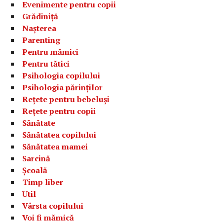
Evenimente pentru copii
Grădiniță
Nașterea
Parenting
Pentru mămici
Pentru tătici
Psihologia copilului
Psihologia părinților
Rețete pentru bebeluși
Rețete pentru copii
Sănătate
Sănătatea copilului
Sănătatea mamei
Sarcină
Școală
Timp liber
Util
Vârsta copilului
Voi fi mămică