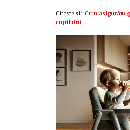
Citește și:
Cum asigurăm gr
copilului