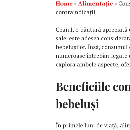
Home
»
Alimentație
»
Cons
contraindicații
Ceaiul, o băutură apreciată 
sale, este adesea considerat
bebelușilor. Însă, consumul d
numeroase întrebări legate de
explora ambele aspecte, ofer
Beneficiile co
bebeluși
În primele luni de viață, al