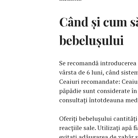
Când și cum să
bebelușului
Se recomandă introducerea 
vârsta de 6 luni, când siste
Ceaiuri recomandate: Ceaiur
păpădie sunt considerate în
consultați întotdeauna medi
Oferiți bebelușului cantități
reacțiile sale. Utilizați apă 
evitați adăugarea de zahăr s