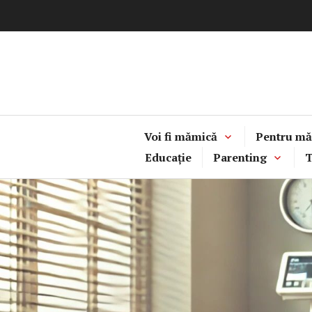
Sari
la
conținut
Voi fi mămică
Pentru mă
Educație
Parenting
T