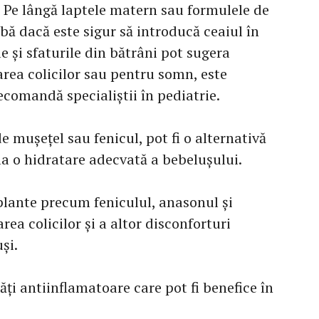
. Pe lângă laptele matern sau formulele de
abă dacă este sigur să introducă ceaiul în
le și sfaturile din bătrâni pot sugera
rea colicilor sau pentru somn, este
comandă specialiștii în pediatrie.
de mușețel sau fenicul, pot fi o alternativă
la o hidratare adecvată a bebelușului.
plante precum feniculul, anasonul și
ea colicilor și a altor disconforturi
și.
ți antiinflamatoare care pot fi benefice în