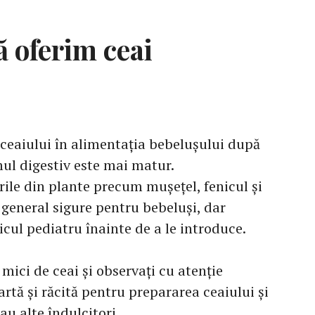
 oferim ceai
ceaiului în alimentația bebelușului după
mul digestiv este mai matur.
ile din plante precum mușețel, fenicul și
 general sigure pentru bebeluși, dar
cul pediatru înainte de a le introduce.
 mici de ceai și observați cu atenție
fiartă și răcită pentru prepararea ceaiului și
au alte îndulcitori.