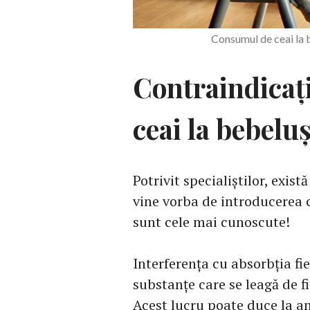
Consumul de ceai la
Contraindicaț
ceai la bebeluș
Potrivit specialiștilor, exist
vine vorba de introducerea c
sunt cele mai cunoscute!
Interferența cu absorbția fie
substanțe care se leagă de f
Acest lucru poate duce la a