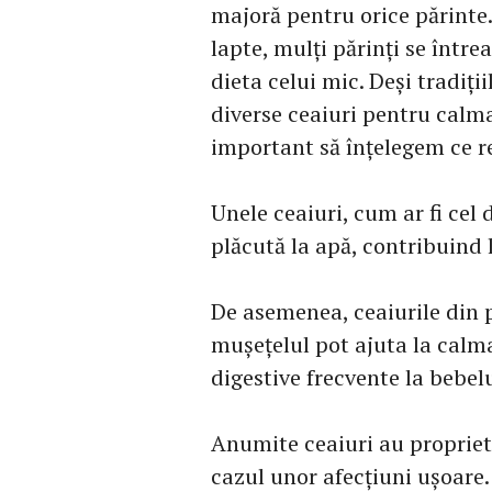
majoră pentru orice părinte
lapte, mulți părinți se între
dieta celui mic. Deși tradiții
diverse ceaiuri pentru calma
important să înțelegem ce re
Unele ceaiuri, cum ar fi cel 
plăcută la apă, contribuind 
De asemenea, ceaiurile din 
mușețelul pot ajuta la calmar
digestive frecvente la bebelu
Anumite ceaiuri au proprietă
cazul unor afecțiuni ușoare.