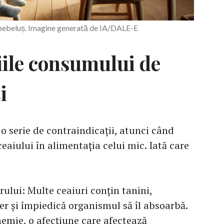
 bebeluș. Imagine generată de IA/DALE-E
iile consumului de
i
ă o serie de contraindicații, atunci când
eaiului în alimentația celui mic. Iată care
rului: Multe ceaiuri conțin tanini,
ier și împiedică organismul să îl absoarbă.
nemie, o afecțiune care afectează