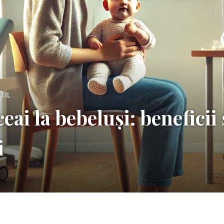
TIL
ai la bebeluși: beneficii 
i