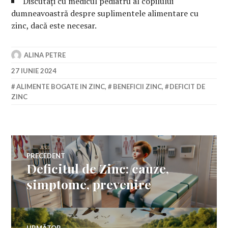
Discutați cu medicul pediatru al copilului
dumneavoastră despre suplimentele alimentare cu
zinc, dacă este necesar.
ALINA PETRE
27 IUNIE 2024
ALIMENTE BOGATE IN ZINC
,
BENEFICII ZINC
,
DEFICIT DE
ZINC
Navigare
PRECEDENT
Deficitul de Zinc: cauze,
Articolul
în
anterior:
simptome, prevenire
articole
URMĂTOR