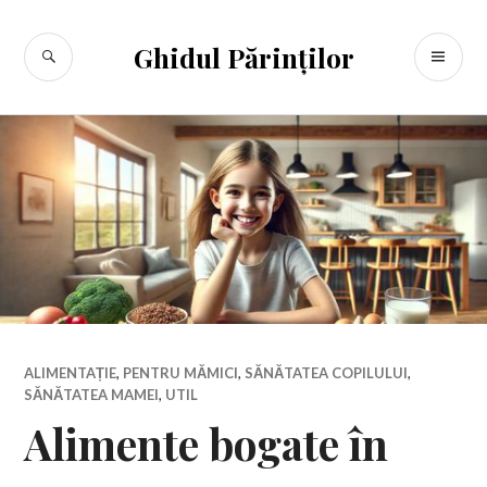
Sari
la
CĂUTARE
ME
Ghidul Părinților
conținut
PR
ALIMENTAȚIE
,
PENTRU MĂMICI
,
SĂNĂTATEA COPILULUI
,
SĂNĂTATEA MAMEI
,
UTIL
Alimente bogate în