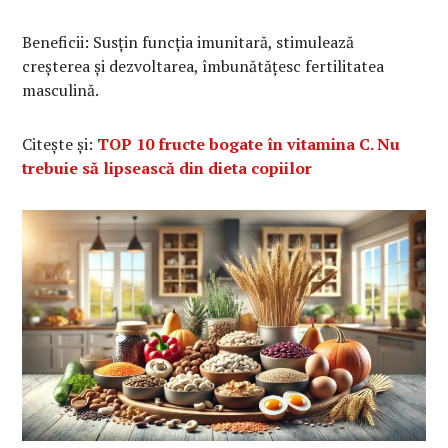
Beneficii: Susțin funcția imunitară, stimulează
creșterea și dezvoltarea, îmbunătățesc fertilitatea
masculină.
Citește și:
TOP 10 fructe bogate în vitamina C. Nu
trebuie să lipsească din dieta copiilor