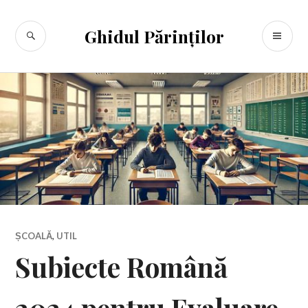
Sari
la
CĂUTARE
ME
Ghidul Părinților
conținut
PR
ȘCOALĂ
,
UTIL
Subiecte Română