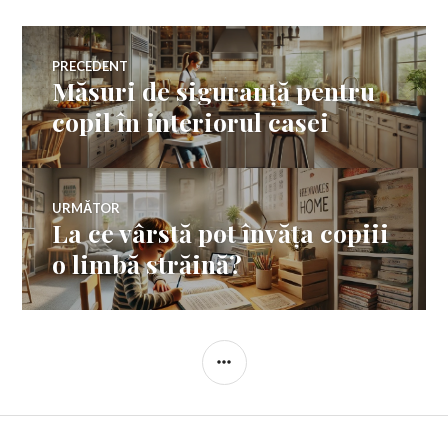
Navigare
PRECEDENT
Măsuri de siguranță pentru
Articolul
în
anterior:
copil în interiorul casei
articole
URMĂTOR
La ce vârstă pot învăța copiii
Articolul
următor:
o limbă străină?
BARĂ
LATERALĂ