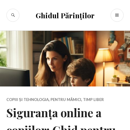
Sari
la
CĂUTARE
ME
Ghidul Părinților
conținut
PR
COPIII ȘI TEHNOLOGIA
,
PENTRU MĂMICI
,
TIMP LIBER
Siguranța online a