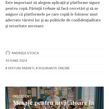
Este important să alegem aplicații și platforme sigure
pentru copii. Părinții trebuie să facă cercetări și să se
asigure că platformele pe care copiii le folosesc sunt
adecvate vârstei lor și au politicile de confidențialitate
și securitate necesare.
ANDREEA STOICA
10 IUNIE 2024
SFATURI PARINTI
,
SIGURANTA ONLINE
Navigare
PRECEDENT
Mesaje pentru învățătoare la
Articolul
în
anterior: