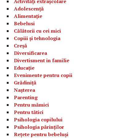
Activități extrașcolare
Adolescență
Alimentație
Bebelusi
Călătorii cu cei mici
Copiii și tehnologia
Creșă
Diversificarea
Divertisment in familie
Educație
Evenimente pentru copii
Grădiniță
Nașterea
Parenting
Pentru mămici
Pentru tătici
Psihologia copilului
Psihologia părinților
Rețete pentru bebeluși