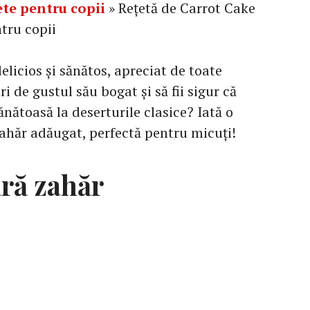
ete pentru copii
»
Rețetă de Carrot Cake
ntru copii
elicios și sănătos, apreciat de toate
i de gustul său bogat și să fii sigur că
sănătoasă la deserturile clasice? Iată o
zahăr adăugat, perfectă pentru micuți!
ără zahăr