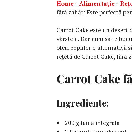
Home
»
Alimentație
»
Reț
fără zahăr: Este perfectă pe
Carrot Cake este un desert d
vârstele. Dar cum să te bucur
oferi copiilor o alternativă 
rețetă de Carrot Cake, fără 
Carrot Cake f
Ingrediente:
200 g făină integrală
2 lingurițe praf de copt