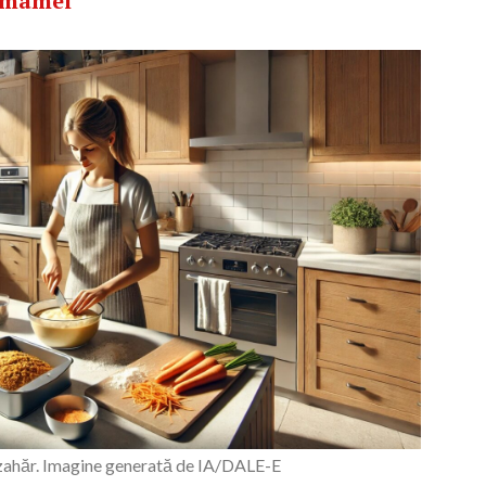
a mamei
zahăr. Imagine generată de IA/DALE-E