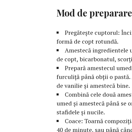
Mod de preparare
Pregătește cuptorul: Înci
formă de copt rotundă.
Amestecă ingredientele u
de copt, bicarbonatul, scorț
Prepară amestecul umed: 
furculiță până obții o pastă.
de vanilie și amestecă bine.
Combină cele două amest
umed și amestecă până se o
stafidele și nucile.
Coace: Toarnă compoziția
40 de minute, sau până când