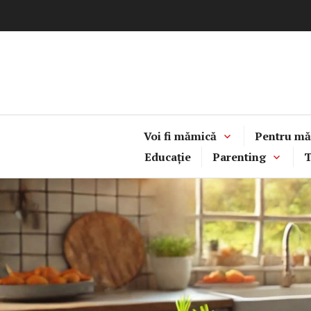
Sari
la
conținut
Voi fi mămică
Pentru mă
Educație
Parenting
T