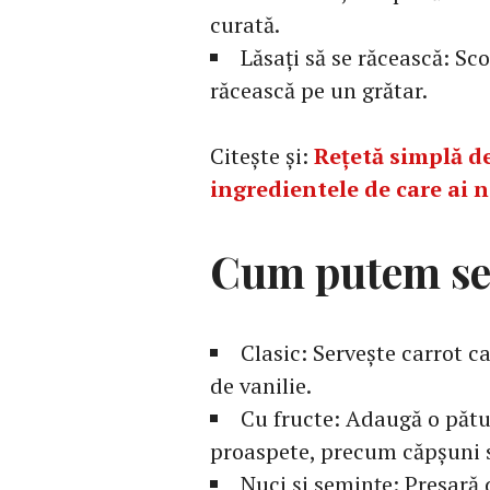
curată.
Lăsați să se răcească: Sco
răcească pe un grătar.
Citește și:
Rețetă simplă de
ingredientele de care ai 
Cum putem se
Clasic: Servește carrot c
de vanilie.
Cu fructe: Adaugă o pătu
proaspete, precum căpșuni 
Nuci și semințe: Presară