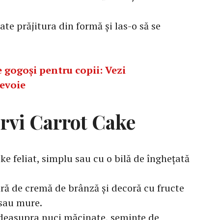
ate prăjitura din formă și las-o să se
 gogoși pentru copii: Vezi
nevoie
rvi Carrot Cake
ake feliat, simplu sau cu o bilă de înghețată
ră de cremă de brânză și decoră cu fructe
sau mure.
 deasupra nuci măcinate, semințe de