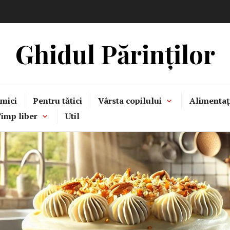
Ghidul Părinților
mici
Pentru tătici
Vârsta copilului
Alimentaț
imp liber
Util