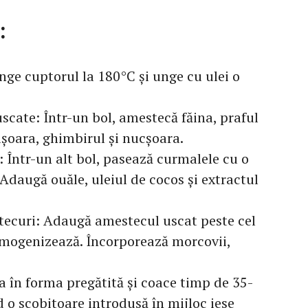
:
nge cuptorul la 180°C și unge cu ulei o
scate: Într-un bol, amestecă făina, praful
ișoara, ghimbirul și nucșoara.
Într-un alt bol, pasează curmalele cu o
 Adaugă ouăle, uleiul de cocos și extractul
ecuri: Adaugă amestecul uscat peste cel
mogenizează. Încorporează morcovii,
 în forma pregătită și coace timp de 35-
 o scobitoare introdusă în mijloc iese