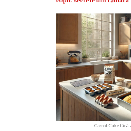
copii: secrete din cămar
Carrot Cake fără 