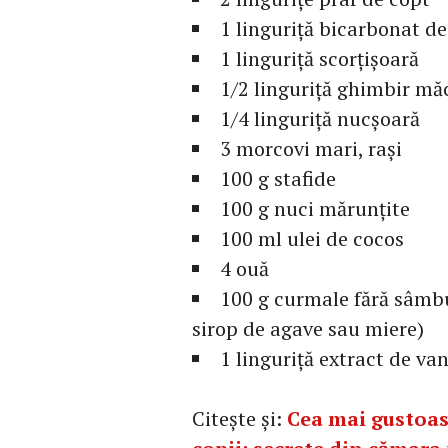
1 linguriță bicarbonat de
1 linguriță scorțișoară
1/2 linguriță ghimbir mă
1/4 linguriță nucșoară
3 morcovi mari, rași
100 g stafide
100 g nuci mărunțite
100 ml ulei de cocos
4 ouă
100 g curmale fără sâmbu
sirop de agave sau miere)
1 linguriță extract de van
Citește și:
Cea mai gustoas