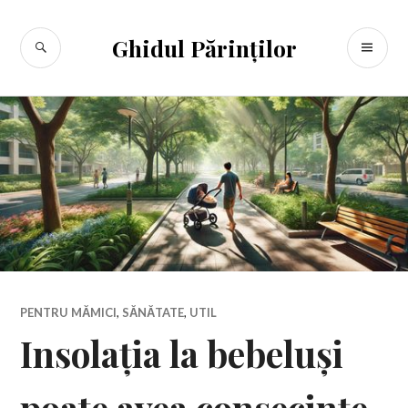
Sari
la
CĂUTARE
ME
Ghidul Părinților
conținut
PR
PENTRU MĂMICI
,
SĂNĂTATE
,
UTIL
Insolația la bebeluși