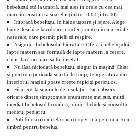
bebelușul stă la umbră, mai ales în orele cu cea mai
mare intensitate a soarelui (între 10:00 și 16:00).
Îmbracă bebelușul în haine ușoare și lejere. Alege
haine deschise la culoare, confecționate din materiale
naturale, care permit pielii să respire.
Asigură-i bebelușului hidratare. Oferă-i bebelușului
lapte matern sau formulă de lapte matern la cerere,
chiar dacă nu pare să fie însetat.
Nu lăsa niciodată bebelușul singur în mașină. Chiar
și pentru o perioadă scurtă de timp, temperatura din
interiorul mașinii poate crește rapid și periculos.
Fii atent la semnele de insolație: Dacă observi
oricare dintre simptomele enumerate mai sus, mută
imediat bebelușul la umbră, oferă-i lichide și consultă
medicul pediatru.
Poți folosi o umbrelă sau o copertină pentru a crea
umbră pentru bebeluș.