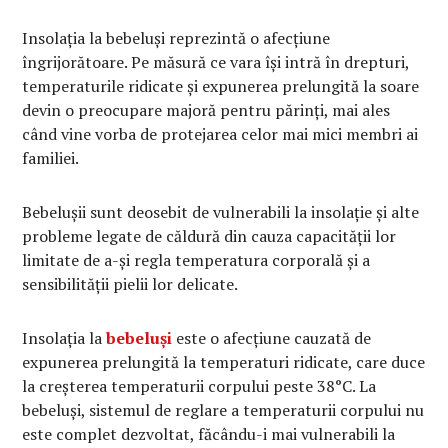
Insolația la bebeluși reprezintă o afecțiune
îngrijorătoare. Pe măsură ce vara își intră în drepturi,
temperaturile ridicate și expunerea prelungită la soare
devin o preocupare majoră pentru părinți, mai ales
când vine vorba de protejarea celor mai mici membri ai
familiei.
Bebelușii sunt deosebit de vulnerabili la insolație și alte
probleme legate de căldură din cauza capacității lor
limitate de a-și regla temperatura corporală și a
sensibilității pielii lor delicate.
Insolația la
bebeluși
este o afecțiune cauzată de
expunerea prelungită la temperaturi ridicate, care duce
la creșterea temperaturii corpului peste 38°C. La
bebeluși, sistemul de reglare a temperaturii corpului nu
este complet dezvoltat, făcându-i mai vulnerabili la