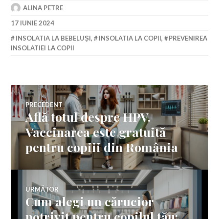
ALINA PETRE
17 IUNIE 2024
INSOLATIA LA BEBELUȘI
,
INSOLATIA LA COPII
,
PREVENIREA
INSOLATIEI LA COPII
Navigare
PRECEDENT
Află totul despre HPV.
Articolul
în
anterior:
Vaccinarea este gratuită
pentru copiii din România
articole
URMĂTOR
Cum alegi un cărucior
Articolul
următor:
potrivit pentru copilul tău: