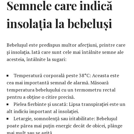
Semnele care indică
insolația la bebeluși
Bebelușul este predispus multor afecțiuni, printre care
și insolația. Iată care sunt cele mai întâlnite semne ale
acesteia, întâlnite la sugari:
Temperatură corporală peste 38°C: Aceasta este
cea mai importantă semnal de alarmă. Măsoară
temperatura bebelușului cu un termometru rectal
pentru a obține o citire precisă.
Pielea fierbinte și uscată: Lipsa transpirației este un
alt indiciu important al insolației.
Letargie, somnolență sau iritabilitate: Bebelușul
poate părea mai puțin energic decât de obicei, plânge
mai mult sau se agită.