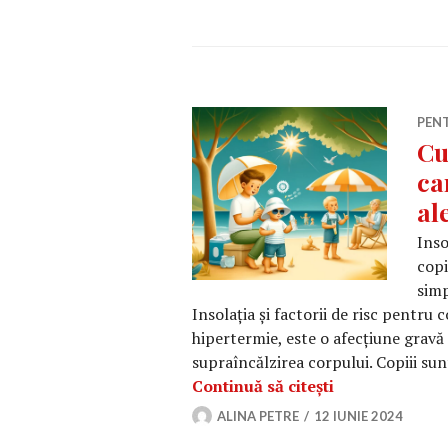
PEN
Cu
ca
al
Inso
copi
simp
Insolația și factorii de risc pentru 
hipertermie, este o afecțiune gravă
supraîncălzirea corpului. Copiii sun
Cum previi inso
Continuă să citești
ALINA PETRE
12 IUNIE 2024