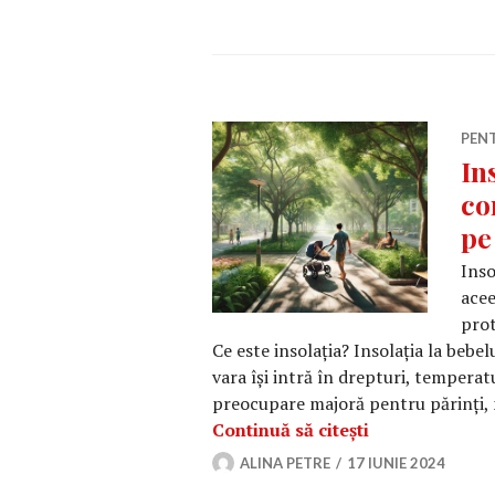
PEN
In
co
pe
Inso
acee
prot
Ce este insolația? Insolația la bebe
vara își intră în drepturi, temperat
preocupare majoră pentru părinți, 
Insolația la be
Continuă să citești
ALINA PETRE
17 IUNIE 2024