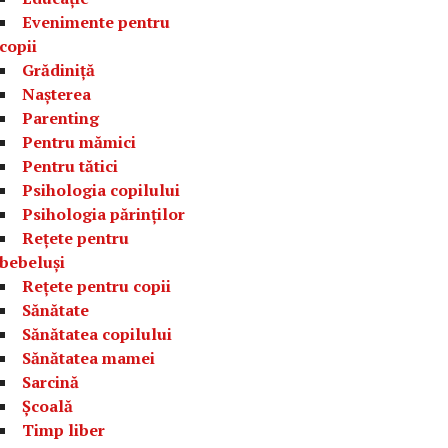
Evenimente pentru
copii
Grădiniță
Nașterea
Parenting
Pentru mămici
Pentru tătici
Psihologia copilului
Psihologia părinților
Rețete pentru
bebeluși
Rețete pentru copii
Sănătate
Sănătatea copilului
Sănătatea mamei
Sarcină
Școală
Timp liber