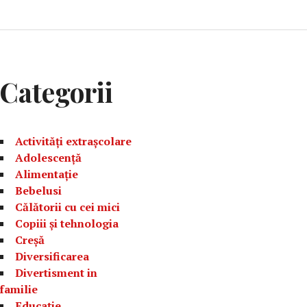
Categorii
Activități extrașcolare
Adolescență
Alimentație
Bebelusi
Călătorii cu cei mici
Copiii și tehnologia
Creșă
Diversificarea
Divertisment in
familie
Educație