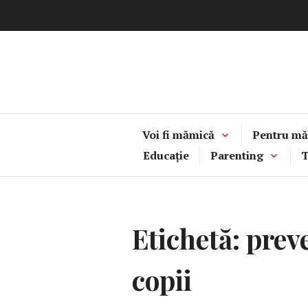
Sari
la
conținut
Voi fi mămică
Pentru mă
Educație
Parenting
T
Etichetă:
preve
copii