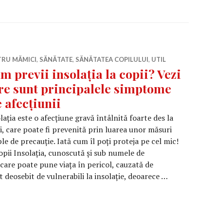
TRU MĂMICI
,
SĂNĂTATE
,
SĂNĂTATEA COPILULUI
,
UTIL
m previi insolația la copii? Vezi
re sunt principalele simptome
e afecțiunii
lația este o afecțiune gravă întâlnită foarte des la
i, care poate fi prevenită prin luarea unor măsuri
le de precauție. Iată cum îl poți proteja pe cel mic!
copii Insolația, cunoscută și sub numele de
 care poate pune viața în pericol, cauzată de
t deosebit de vulnerabili la insolație, deoarece …
lația la copii? Vezi care sunt principalele simptome ale a