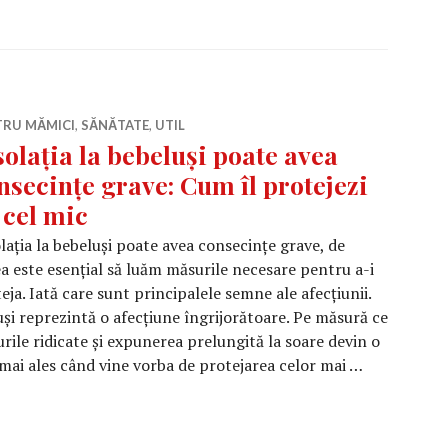
TRU MĂMICI
,
SĂNĂTATE
,
UTIL
solația la bebeluși poate avea
nsecințe grave: Cum îl protejezi
 cel mic
lația la bebeluși poate avea consecințe grave, de
a este esențial să luăm măsurile necesare pentru a-i
eja. Iată care sunt principalele semne ale afecțiunii.
luși reprezintă o afecțiune îngrijorătoare. Pe măsură ce
urile ridicate și expunerea prelungită la soare devin o
mai ales când vine vorba de protejarea celor mai …
beluși poate avea consecințe grave: Cum îl protejezi pe ce