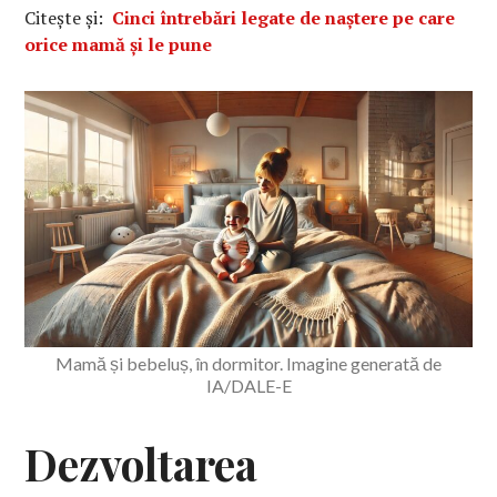
Citește și:
Cinci întrebări legate de naștere pe care
orice mamă și le pune
Mamă și bebeluș, în dormitor. Imagine generată de
IA/DALE-E
Dezvoltarea