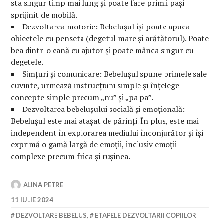
sta singur timp mai lung și poate face primii pași
sprijinit de mobilă.
Dezvoltarea motorie: Bebelușul își poate apuca
obiectele cu penseta (degetul mare și arătătorul). Poate
bea dintr-o cană cu ajutor și poate mânca singur cu
degetele.
Simțuri și comunicare: Bebelușul spune primele sale
cuvinte, urmează instrucțiuni simple și înțelege
concepte simple precum „nu” și „pa pa”.
Dezvoltarea bebelușului socială și emoțională:
Bebelușul este mai atașat de părinți. În plus, este mai
independent în explorarea mediului înconjurător și își
exprimă o gamă largă de emoții, inclusiv emoții
complexe precum frica și rușinea.
ALINA PETRE
11 IULIE 2024
DEZVOLTARE BEBELUS
,
ETAPELE DEZVOLTARII COPIILOR