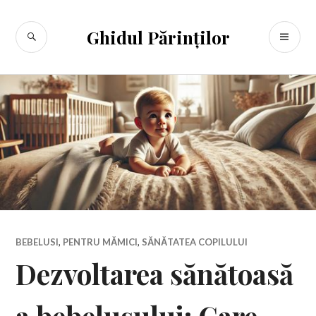
Sari
la
CĂUTARE
ME
Ghidul Părinților
conținut
PR
BEBELUSI
,
PENTRU MĂMICI
,
SĂNĂTATEA COPILULUI
Dezvoltarea sănătoasă