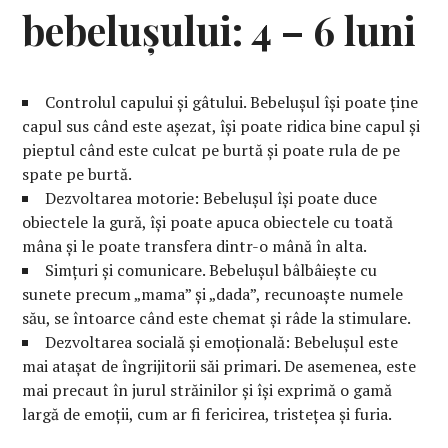
bebelușului: 4 – 6 luni
Controlul capului și gâtului. Bebelușul își poate ține
capul sus când este așezat, își poate ridica bine capul și
pieptul când este culcat pe burtă și poate rula de pe
spate pe burtă.
Dezvoltarea motorie: Bebelușul își poate duce
obiectele la gură, își poate apuca obiectele cu toată
mâna și le poate transfera dintr-o mână în alta.
Simțuri și comunicare. Bebelușul bâlbâiește cu
sunete precum „mama” și „dada”, recunoaște numele
său, se întoarce când este chemat și râde la stimulare.
Dezvoltarea socială și emoțională: Bebelușul este
mai atașat de îngrijitorii săi primari. De asemenea, este
mai precaut în jurul străinilor și își exprimă o gamă
largă de emoții, cum ar fi fericirea, tristețea și furia.