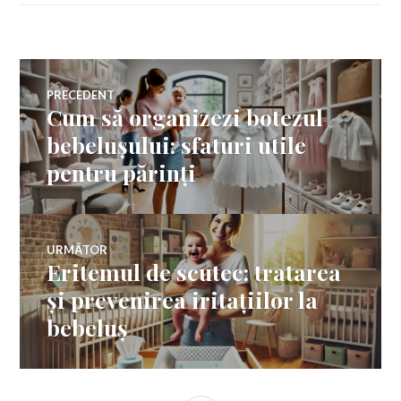
Navigare
PRECEDENT
Cum să organizezi botezul
Articolul
în
anterior:
bebelușului: sfaturi utile
pentru părinți
articole
URMĂTOR
Eritemul de scutec: tratarea
Articolul
următor:
și prevenirea iritațiilor la
bebeluș