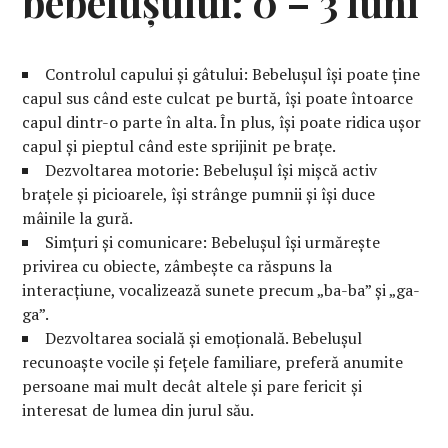
bebelușului: 0 – 3 luni
Controlul capului și gâtului: Bebelușul își poate ține
capul sus când este culcat pe burtă, își poate întoarce
capul dintr-o parte în alta. În plus, își poate ridica ușor
capul și pieptul când este sprijinit pe brațe.
Dezvoltarea motorie: Bebelușul își mișcă activ
brațele și picioarele, își strânge pumnii și își duce
mâinile la gură.
Simțuri și comunicare: Bebelușul își urmărește
privirea cu obiecte, zâmbește ca răspuns la
interacțiune, vocalizează sunete precum „ba-ba” și „ga-
ga”.
Dezvoltarea socială și emoțională. Bebelușul
recunoaște vocile și fețele familiare, preferă anumite
persoane mai mult decât altele și pare fericit și
interesat de lumea din jurul său.