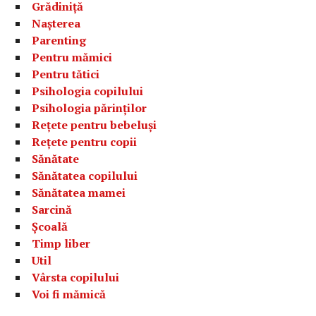
Grădiniță
Nașterea
Parenting
Pentru mămici
Pentru tătici
Psihologia copilului
Psihologia părinților
Rețete pentru bebeluși
Rețete pentru copii
Sănătate
Sănătatea copilului
Sănătatea mamei
Sarcină
Școală
Timp liber
Util
Vârsta copilului
Voi fi mămică