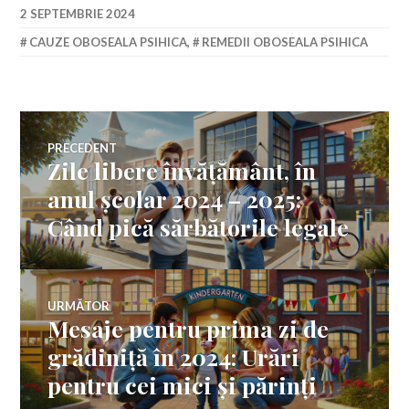
2 SEPTEMBRIE 2024
CAUZE OBOSEALA PSIHICA
,
REMEDII OBOSEALA PSIHICA
Navigare
PRECEDENT
Zile libere învățământ, în
Articolul
în
anterior:
anul școlar 2024 – 2025:
Când pică sărbătorile legale
articole
URMĂTOR
Mesaje pentru prima zi de
Articolul
următor:
grădiniță în 2024: Urări
pentru cei mici și părinți