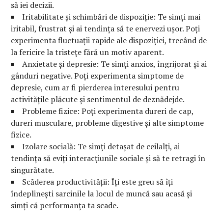
să iei decizii.
Iritabilitate și schimbări de dispoziție: Te simți mai
iritabil, frustrat și ai tendința să te enervezi ușor. Poți
experimenta fluctuații rapide ale dispoziției, trecând de
la fericire la tristețe fără un motiv aparent.
Anxietate și depresie: Te simți anxios, îngrijorat și ai
gânduri negative. Poți experimenta simptome de
depresie, cum ar fi pierderea interesului pentru
activitățile plăcute și sentimentul de deznădejde.
Probleme fizice: Poți experimenta dureri de cap,
dureri musculare, probleme digestive și alte simptome
fizice.
Izolare socială: Te simți detașat de ceilalți, ai
tendința să eviți interacțiunile sociale și să te retragi în
singurătate.
Scăderea productivității: Îți este greu să îți
îndeplinești sarcinile la locul de muncă sau acasă și
simți că performanța ta scade.