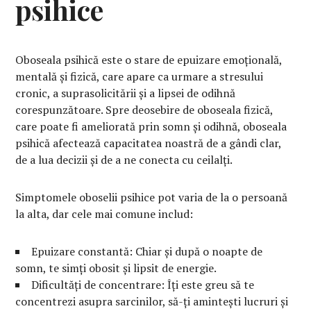
psihice
Oboseala psihică este o stare de epuizare emoțională,
mentală și fizică, care apare ca urmare a stresului
cronic, a suprasolicitării și a lipsei de odihnă
corespunzătoare. Spre deosebire de oboseala fizică,
care poate fi ameliorată prin somn și odihnă, oboseala
psihică afectează capacitatea noastră de a gândi clar,
de a lua decizii și de a ne conecta cu ceilalți.
Simptomele oboselii psihice pot varia de la o persoană
la alta, dar cele mai comune includ:
Epuizare constantă: Chiar și după o noapte de
somn, te simți obosit și lipsit de energie.
Dificultăți de concentrare: Îți este greu să te
concentrezi asupra sarcinilor, să-ți amintești lucruri și