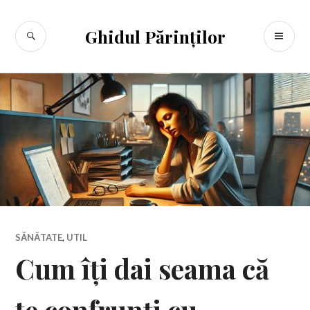
Sari
la
CĂUTARE
ME
Ghidul Părinților
conținut
PR
SĂNĂTATE
,
UTIL
Cum îți dai seama că