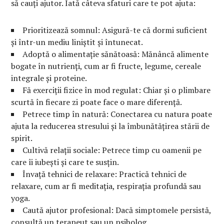
să cauți ajutor. Iată câteva sfaturi care te pot ajuta:
Prioritizează somnul: Asigură-te că dormi suficient
și într-un mediu liniștit și întunecat.
Adoptă o alimentație sănătoasă: Mănâncă alimente
bogate în nutrienți, cum ar fi fructe, legume, cereale
integrale și proteine.
Fă exerciții fizice în mod regulat: Chiar și o plimbare
scurtă în fiecare zi poate face o mare diferență.
Petrece timp în natură: Conectarea cu natura poate
ajuta la reducerea stresului și la îmbunătățirea stării de
spirit.
Cultivă relații sociale: Petrece timp cu oamenii pe
care îi iubești și care te susțin.
Învață tehnici de relaxare: Practică tehnici de
relaxare, cum ar fi meditația, respirația profundă sau
yoga.
Caută ajutor profesional: Dacă simptomele persistă,
consultă un terapeut sau un psiholog.