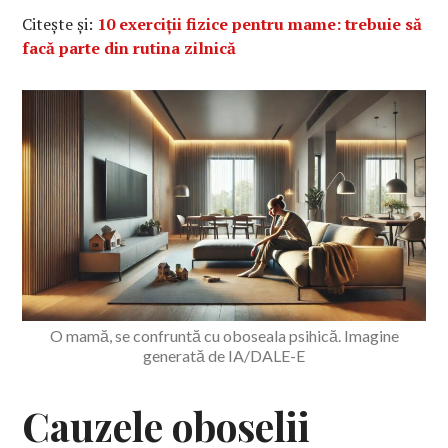
Citește și:
10 exerciții fizice pentru mame: trebuie să
facă parte din rutina zilnică
O mamă, se confruntă cu oboseala psihică. Imagine
generată de IA/DALE-E
Cauzele oboselii