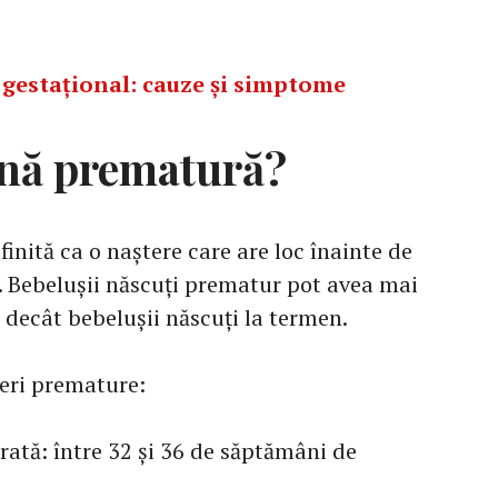
 gestațional: cauze și simptome
cină prematură?
inită ca o naștere care are loc înainte de
. Bebelușii născuți prematur pot avea mai
decât bebelușii născuți la termen.
teri premature:
tă: între 32 și 36 de săptămâni de