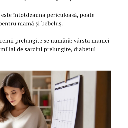
u este întotdeauna periculoasă, poate
i pentru mamă și bebeluș.
arcinii prelungite se numără: vârsta mamei
amilial de sarcini prelungite, diabetul