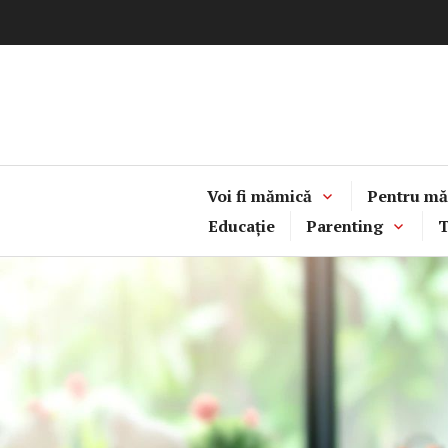
Sari
la
conținut
Voi fi mămică
Pentru mă
Educație
Parenting
T