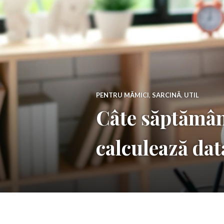
PENTRU MĂMICI
,
SARCINĂ
,
UTIL
Câte săptămâni
calculează dat