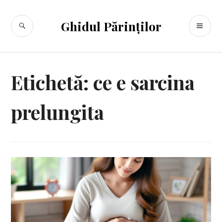
Sari
la
CĂUTARE
ME
Ghidul Părinților
conținut
PR
Etichetă:
ce e sarcina
prelungita