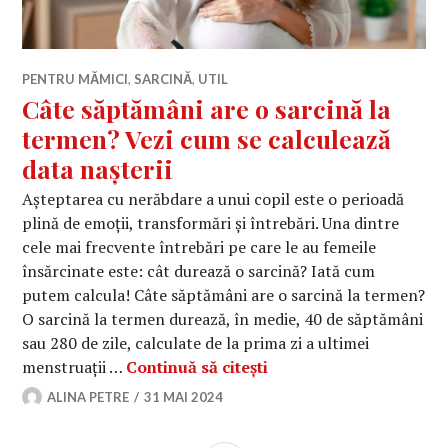
PENTRU MĂMICI
,
SARCINĂ
,
UTIL
Câte săptămâni are o sarcină la
termen? Vezi cum se calculează
data nașterii
Așteptarea cu nerăbdare a unui copil este o perioadă
plină de emoții, transformări și întrebări. Una dintre
cele mai frecvente întrebări pe care le au femeile
însărcinate este: cât durează o sarcină? Iată cum
putem calcula! Câte săptămâni are o sarcină la termen?
O sarcină la termen durează, în medie, 40 de săptămâni
sau 280 de zile, calculate de la prima zi a ultimei
Câte săptămâni are o sa
menstruații …
Continuă să citești
ALINA PETRE
31 MAI 2024