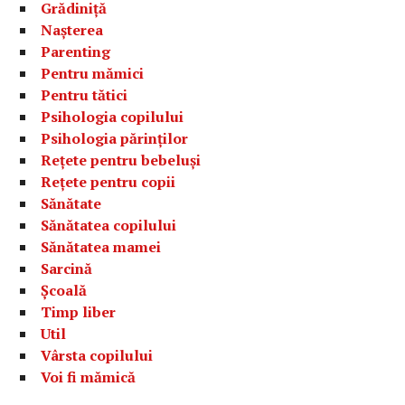
Grădiniță
Nașterea
Parenting
Pentru mămici
Pentru tătici
Psihologia copilului
Psihologia părinților
Rețete pentru bebeluși
Rețete pentru copii
Sănătate
Sănătatea copilului
Sănătatea mamei
Sarcină
Școală
Timp liber
Util
Vârsta copilului
Voi fi mămică