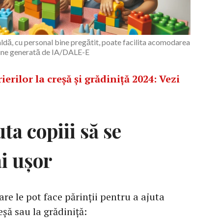
aldă, cu personal bine pregătit, poate facilita acomodarea
ine generată de IA/DALE-E
erilor la creșă și grădiniță 2024: Vezi
uta copiii să se
i ușor
care le pot face părinții pentru a ajuta
eșă sau la grădiniță: