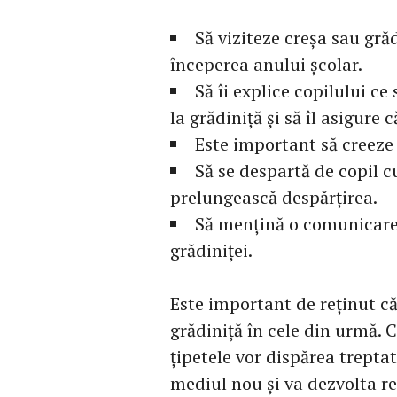
Să viziteze creșa sau gră
începerea anului școlar.
Să îi explice copilului c
la grădiniță și să îl asigure c
Este important să creeze 
Să se despartă de copil cu
prelungească despărțirea.
Să mențină o comunicare 
grădiniței.
Este important de reținut că 
grădiniță în cele din urmă
țipetele vor dispărea treptat
mediul nou și va dezvolta rel