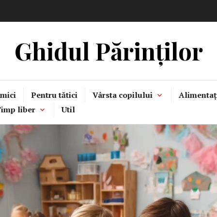
Ghidul Părinților
mici
Pentru tătici
Vârsta copilului
Alimentaț
imp liber
Util