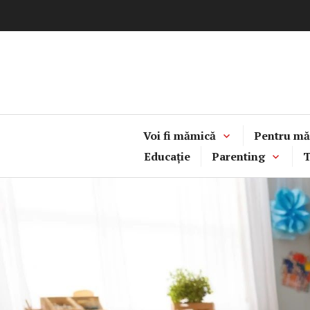
Sari
la
conținut
Voi fi mămică
Pentru mă
Educație
Parenting
T