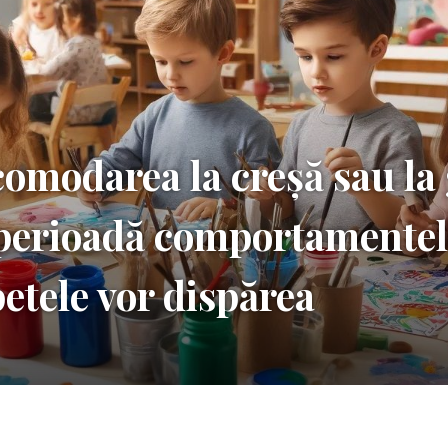
omodarea la creșă sau la
 perioadă comportamente
petele vor dispărea