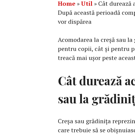
Home
»
Util
»
Cât durează a
După această perioadă comp
vor dispărea
Acomodarea la creșă sau la g
pentru copii, cât și pentru p
treacă mai ușor peste aceas
Cât durează a
sau la grădini
Creșa sau grădinița reprezin
care trebuie să se obișnuia