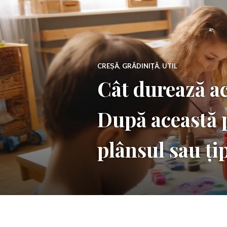
CREȘĂ
,
GRĂDINIȚĂ
,
UTIL
Cât durează ac
După această
plânsul sau ți