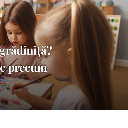
 grădiniță?
le precum