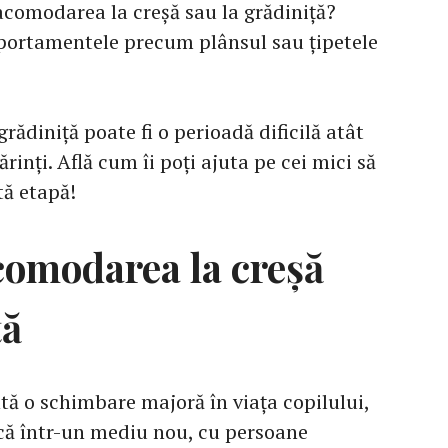
comodarea la creșă sau la grădiniță?
ortamentele precum plânsul sau țipetele
rădiniță poate fi o perioadă dificilă atât
ărinți. Află cum îi poți ajuta pe cei mici să
tă etapă!
comodarea la creșă
ță
tă o schimbare majoră în viața copilului,
scă într-un mediu nou, cu persoane