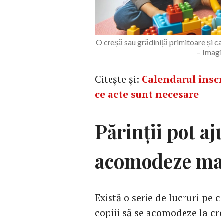
O creșă sau grădiniță primitoare și c
– Imag
Citește și:
Calendarul înscri
ce acte sunt necesare
Părinții pot aj
acomodeze ma
Există o serie de lucruri pe 
copiii să se acomodeze la cr