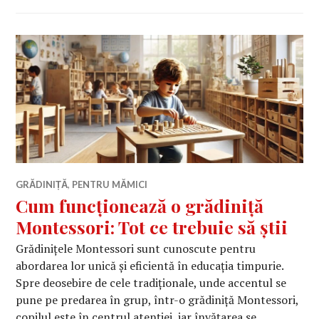
GRĂDINIȚĂ
,
PENTRU MĂMICI
Cum funcționează o grădiniță
Montessori: Tot ce trebuie să știi
Grădinițele Montessori sunt cunoscute pentru
abordarea lor unică și eficientă în educația timpurie.
Spre deosebire de cele tradiționale, unde accentul se
pune pe predarea în grup, într-o grădiniță Montessori,
copilul este în centrul atenției, iar învățarea se