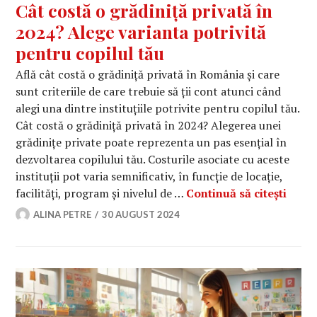
Cât costă o grădiniță privată în
2024? Alege varianta potrivită
pentru copilul tău
Află cât costă o grădiniță privată în România și care
sunt criteriile de care trebuie să ții cont atunci când
alegi una dintre instituțiile potrivite pentru copilul tău.
Cât costă o grădiniță privată în 2024? Alegerea unei
grădinițe private poate reprezenta un pas esențial în
dezvoltarea copilului tău. Costurile asociate cu aceste
instituții pot varia semnificativ, în funcție de locație,
Cât c
facilități, program și nivelul de …
Continuă să citești
ALINA PETRE
30 AUGUST 2024