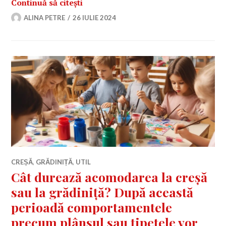
Avantajele și dezvantajele faptului c
Continuă să citești
ALINA PETRE
26 IULIE 2024
CREȘĂ
,
GRĂDINIȚĂ
,
UTIL
Cât durează acomodarea la creșă
sau la grădiniță? După această
perioadă comportamentele
precum plânsul sau țipetele vor