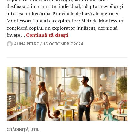
desfășoară într-un ritm individual, adaptat nevoilor și
intereselor fiecăruia. Principiile de bază ale metodei
Montessori Copilul ca explorator: Metoda Montessori
consideră copilul un explorator înnăscut, dornic să
Cum funcționează o grădiniță
învețe …
Continuă să citești
ALINA PETRE
15 OCTOMBRIE 2024
GRĂDINIȚĂ
,
UTIL