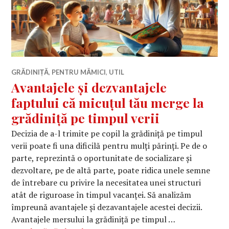
GRĂDINIȚĂ
,
PENTRU MĂMICI
,
UTIL
Avantajele și dezvantajele
faptului că micuțul tău merge la
grădiniță pe timpul verii
Decizia de a-l trimite pe copil la grădiniță pe timpul
verii poate fi una dificilă pentru mulți părinți. Pe de o
parte, reprezintă o oportunitate de socializare și
dezvoltare, pe de altă parte, poate ridica unele semne
de întrebare cu privire la necesitatea unei structuri
atât de riguroase în timpul vacanței. Să analizăm
împreună avantajele și dezavantajele acestei decizii.
Avantajele mersului la grădiniță pe timpul …