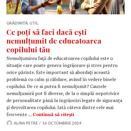
GRĂDINIȚĂ
,
UTIL
Ce poți să faci dacă ești
nemulțumit de educatoarea
copilului tău
Nemulțumirea față de educatoarea copilului este o
situație care poate genera îngrijorare și stres pentru
orice părinte. Este important să abordați această
problemă cu calm și răbdare, având în vedere binele
copilului. De ce ai putea fi nemulțumit? Cauzele
nemulțumirii pot fi diverse, de la o simplă nepotrivire
de personalitate până la îngrijorări legate de siguranța
și dezvoltarea copilului. Iată câteva dintre cele mai
Ce poți să faci dacă ești
frecvente …
Continuă să citești
ALINA PETRE
16 OCTOMBRIE 2024