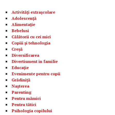
Activități extrașcolare
Adolescență
Alimentație
Bebelusi
Călătorii cu cei mici
Copiii și tehnologia
Creșă
Diversificarea
Divertisment in familie
Educație
Evenimente pentru copii
Grădiniță
Nașterea
Parenting
Pentru mămici
Pentru tătici
Psihologia copilului