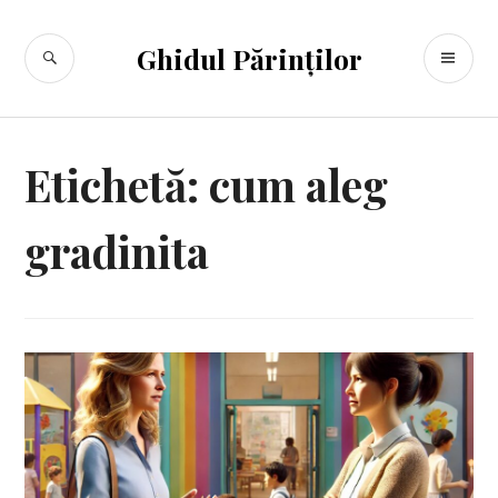
Sari
la
CĂUTARE
ME
Ghidul Părinților
conținut
PR
Etichetă:
cum aleg
gradinita