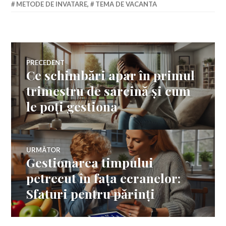
METODE DE INVATARE
,
TEMA DE VACANTA
Navigare
PRECEDENT
Ce schimbări apar în primul
Articolul
în
anterior:
trimestru de sarcină și cum
le poți gestiona
articole
URMĂTOR
Gestionarea timpului
Articolul
următor:
petrecut în fața ecranelor:
Sfaturi pentru părinți