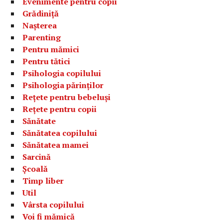
Evenimente pentru copii
Grădiniță
Nașterea
Parenting
Pentru mămici
Pentru tătici
Psihologia copilului
Psihologia părinților
Rețete pentru bebeluși
Rețete pentru copii
Sănătate
Sănătatea copilului
Sănătatea mamei
Sarcină
Școală
Timp liber
Util
Vârsta copilului
Voi fi mămică