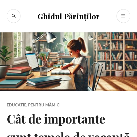
Sari
la
CĂUTARE
ME
Ghidul Părinților
conținut
PR
EDUCAȚIE
,
PENTRU MĂMICI
Cât de importante