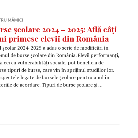
TRU MĂMICI
rse școlare 2024 – 2025: Află câți
ni primesc elevii din România
 școlar 2024-2025 a adus o serie de modificări în
emul de burse școlare din România. Elevii performanți,
și cei cu vulnerabilități sociale, pot beneficia de
rse tipuri de burse, care vin în sprijinul studiilor lor.
aspectele legate de bursele școlare pentru anul în
eriile de acordare. Tipuri de burse școlare și …
2024 – 2025: Află câți bani primesc elevii din România