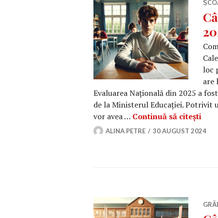
ȘCO
Câ
20
Comi
Cale
loc 
are 
Evaluarea Națională din 2025 a fost 
de la Ministerul Educației. Potrivit 
Când
vor avea …
Continuă să citești
ALINA PETRE
30 AUGUST 2024
GRĂ