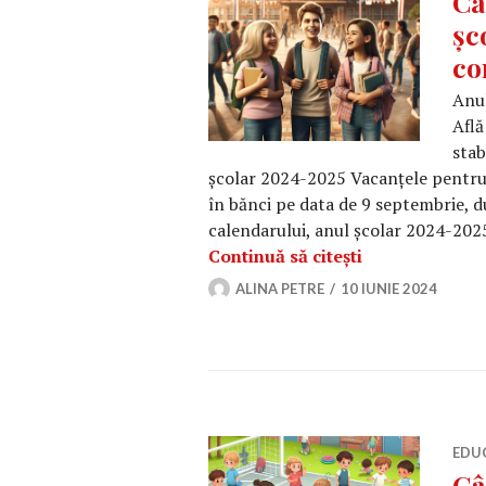
Câ
șc
co
Anul
Află
stab
școlar 2024-2025 Vacanțele pentru e
în bănci pe data de 9 septembrie, d
calendarului, anul școlar 2024-2025,
Câte vacanțe au
Continuă să citești
ALINA PETRE
10 IUNIE 2024
EDU
Câ