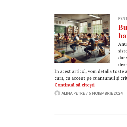
PEN
Bu
ba
Anul
sist
dar 
dive
În acest articol, vom detalia toate 
curs, cu accent pe cuantumul și crit
Burse școlare 
Continuă să citești
ALINA PETRE
5 NOIEMBRIE 2024