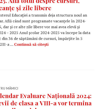
25. Află totul despre cursuri,
canțe și zile libere
sterul Educației a transmis deja structura noul an
ar. Află când sunt programate vacanțele în 2024-
, dar și ce alte zile libere vor mai avea elevii și
2024 – 2025 Anul școlar 2024-2025 va începe la data
 din 36 de săptămâni de cursuri, împărțite în 5
Când începe anul școlar 2024 – 20
 XIII-a …
Continuă să citești
TRU MĂMICI
lendar Evaluare Națională 2024:
evii de clasa a VIII-a vor termina