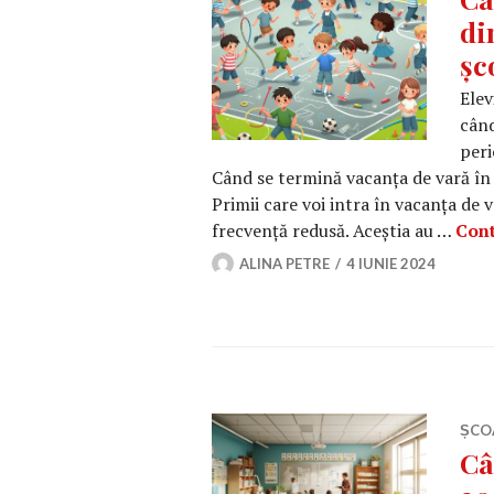
di
șc
Elev
când
peri
Când se termină vacanța de vară în
Primii care voi intra în vacanța de va
frecvență redusă. Aceștia au …
Cont
ALINA PETRE
4 IUNIE 2024
ȘCO
Câ