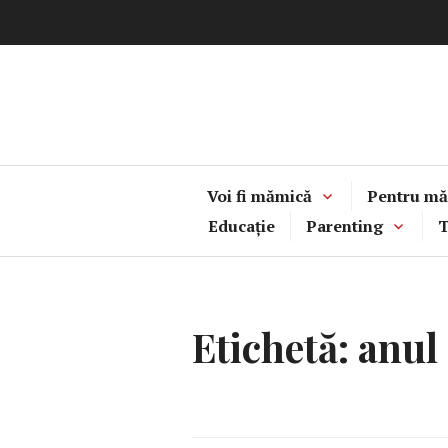
Sari
la
conținut
Voi fi mămică
Pentru mă
Educație
Parenting
T
Etichetă:
anul