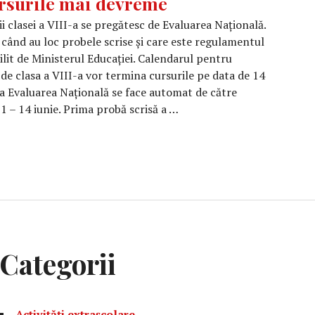
rsurile mai devreme
ii clasei a VIII-a se pregătesc de Evaluarea Națională.
 când au loc probele scrise și care este regulamentul
ilit de Ministerul Educației. Calendarul pentru
 de clasa a VIII-a vor termina cursurile pe data de 14
 la Evaluarea Națională se face automat de către
11 – 14 iunie. Prima probă scrisă a …
are Națională 2024: Elevii de clasa a VIII-a vor termina 
Categorii
Activități extrașcolare