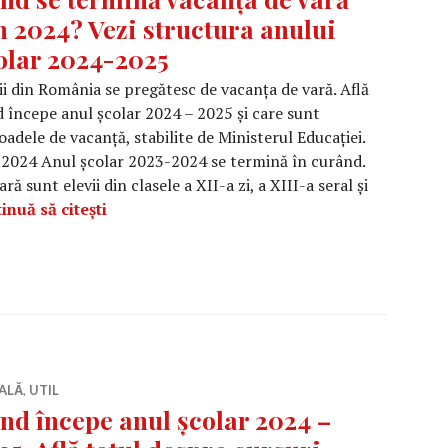
n 2024? Vezi structura anului
olar 2024-2025
ii din România se pregătesc de vacanța de vară. Află
 începe anul școlar 2024 – 2025 și care sunt
oadele de vacanță, stabilite de Ministerul Educației.
 2024 Anul școlar 2023-2024 se termină în curând.
ră sunt elevii din clasele a XII-a zi, a XIII-a seral şi
Când se termină vacanța de vară din 2024? V
inuă să citești
ALĂ
,
UTIL
nd începe anul școlar 2024 –