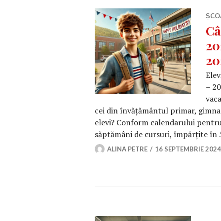
ȘCO
Câ
20
20
Elev
– 20
vaca
cei din învățământul primar, gimna
elevi? Conform calendarului pentru 
săptămâni de cursuri, împărțite în 
ALINA PETRE
16 SEPTEMBRIE 2024