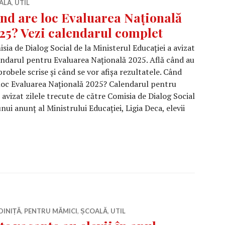
ALĂ
,
UTIL
nd are loc Evaluarea Națională
25? Vezi calendarul complet
sia de Dialog Social de la Ministerul Educației a avizat
ndarul pentru Evaluarea Națională 2025. Află când au
probele scrise și când se vor afișa rezultatele. Când
loc Evaluarea Națională 2025? Calendarul pentru
avizat zilele trecute de către Comisia de Dialog Social
unui anunț al Ministrului Educației, Ligia Deca, elevii
 are loc Evaluarea Națională 2025? Vezi calendarul comp
DINIȚĂ
,
PENTRU MĂMICI
,
ȘCOALĂ
,
UTIL