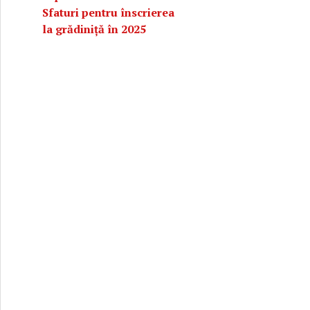
Sfaturi pentru înscrierea
la grădiniță în 2025
vacanța de toamnă în 2024? Vezi structura anului școlar 2