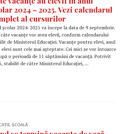
te vacanțe au elevii în anul
olar 2024 – 2025. Vezi calendarul
mplet al cursurilor
 școlar 2024-2025 va începe la data de 9 septembrie.
 câte vacanțe vor avea elevii, conform calendarului
ilit de Ministerul Educației. Vacanțe pentru elevi, anul
levi sunt cele mai așteptate. Cei mici se vor întoarce
upă o perioadă de 11 săptămâni de vacanță. Potrivit
 stabilit de către Ministerul Educației, …
 elevii în anul școlar 2024 – 2025. Vezi calendarul complet
CAȚIE
,
ȘCOALĂ
nd se termină vacanța de vară