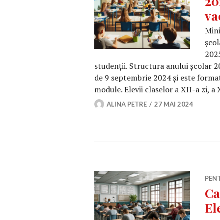
20
va
Mini
școl
2025
studenții. Structura anului școlar 
de 9 septembrie 2024 și este format
module. Elevii claselor a XII-a zi, a
ALINA PETRE
27 MAI 2024
PEN
Ca
El