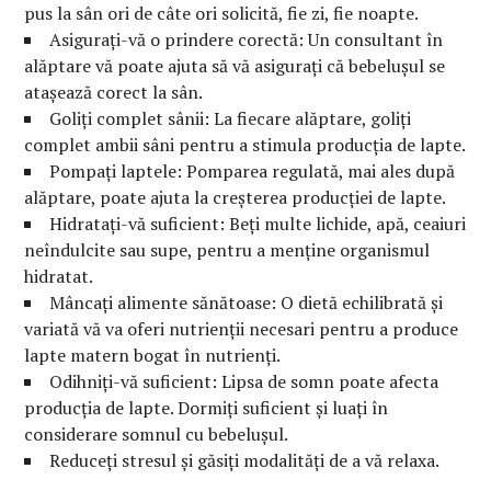
pus la sân ori de câte ori solicită, fie zi, fie noapte.
Asigurați-vă o prindere corectă: Un consultant în
alăptare vă poate ajuta să vă asigurați că bebelușul se
atașează corect la sân.
Goliți complet sânii: La fiecare alăptare, goliți
complet ambii sâni pentru a stimula producția de lapte.
Pompați laptele: Pomparea regulată, mai ales după
alăptare, poate ajuta la creșterea producției de lapte.
Hidratați-vă suficient: Beți multe lichide, apă, ceaiuri
neîndulcite sau supe, pentru a menține organismul
hidratat.
Mâncați alimente sănătoase: O dietă echilibrată și
variată vă va oferi nutrienții necesari pentru a produce
lapte matern bogat în nutrienți.
Odihniți-vă suficient: Lipsa de somn poate afecta
producția de lapte. Dormiți suficient și luați în
considerare somnul cu bebelușul.
Reduceți stresul și găsiți modalități de a vă relaxa.