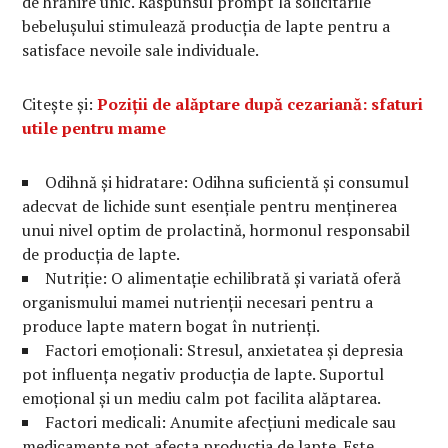
de hrănire unic. Răspunsul prompt la solicitările
bebelușului stimulează producția de lapte pentru a
satisface nevoile sale individuale.
Citește și:
Poziții de alăptare după cezariană: sfaturi
utile pentru mame
Odihnă și hidratare: Odihna suficientă și consumul
adecvat de lichide sunt esențiale pentru menținerea
unui nivel optim de prolactină, hormonul responsabil
de producția de lapte.
Nutriție: O alimentație echilibrată și variată oferă
organismului mamei nutrienții necesari pentru a
produce lapte matern bogat în nutrienți.
Factori emoționali: Stresul, anxietatea și depresia
pot influența negativ producția de lapte. Suportul
emoțional și un mediu calm pot facilita alăptarea.
Factori medicali: Anumite afecțiuni medicale sau
medicamente pot afecta producția de lapte. Este