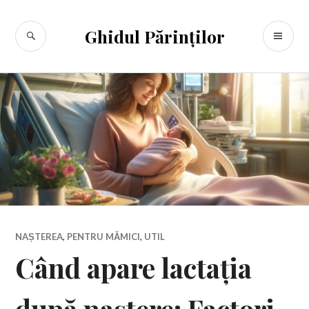
Sari
la
CĂUTARE
ME
Ghidul Părinților
conținut
PR
NAȘTEREA
,
PENTRU MĂMICI
,
UTIL
Când apare lactația