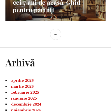
cei 7 ani de acasă: Ghid
pentru părinți
BARĂ
LATERALĂ
Arhivă
aprilie 2025
martie 2025
februarie 2025
ianuarie 2025
decembrie 2024
noiembrie 2024