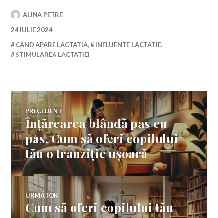
ALINA PETRE
24 IULIE 2024
CAND APARE LACTATIA
,
INFLUENTE LACTATIE
,
STIMULAREA LACTATIEI
Navigare
PRECEDENT
Înțărcarea blândă pas cu
Articolul
în
anterior:
pas. Cum să oferi copilului
tău o tranziție ușoară
articole
URMĂTOR
Cum să oferi copilului tău
Articolul
următor: