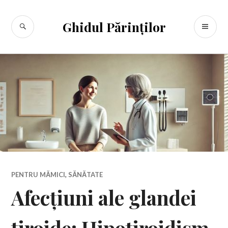
Sari
la
CĂUTARE
ME
Ghidul Părinților
conținut
PR
PENTRU MĂMICI
,
SĂNĂTATE
Afecțiuni ale glandei