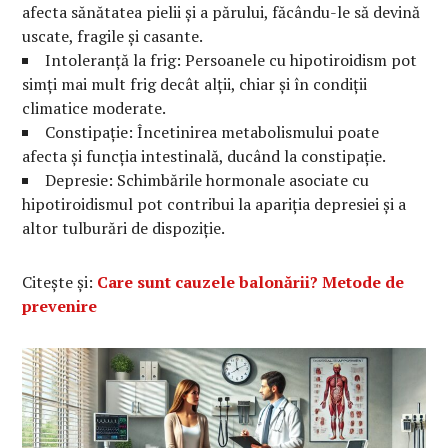
afecta sănătatea pielii și a părului, făcându-le să devină
uscate, fragile și casante.
Intoleranță la frig: Persoanele cu hipotiroidism pot
simți mai mult frig decât alții, chiar și în condiții
climatice moderate.
Constipație: Încetinirea metabolismului poate
afecta și funcția intestinală, ducând la constipație.
Depresie: Schimbările hormonale asociate cu
hipotiroidismul pot contribui la apariția depresiei și a
altor tulburări de dispoziție.
Citește și:
Care sunt cauzele balonării? Metode de
prevenire