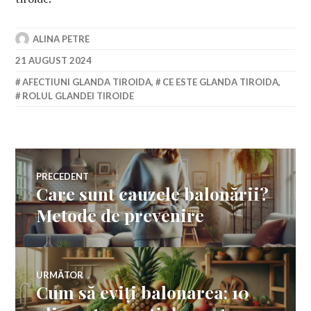
ALINA PETRE
21 AUGUST 2024
AFECTIUNI GLANDA TIROIDA
,
CE ESTE GLANDA TIROIDA
,
ROLUL GLANDEI TIROIDE
Navigare
PRECEDENT
Care sunt cauzele balonării?
Articolul
în
anterior:
Metode de prevenire
articole
URMĂTOR
Cum să eviți balonarea: 10
Articolul
următor: