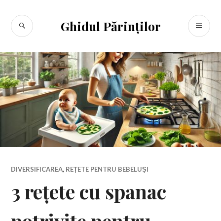
Sari
la
CĂUTARE
ME
Ghidul Părinților
conținut
PR
DIVERSIFICAREA
,
REȚETE PENTRU BEBELUȘI
3 rețete cu spanac