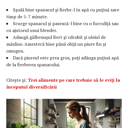
Spală bine spanacul și fierbe-l în apă cu puțină sare
timp de 5-7 minute.
Scurge spanacul și pasează-l bine cu o furculiță sau
cu ajutorul unui blender.
Adaugă gălbenușul fiert și zdrobit și uleiul de
măsline. Amestecă bine până obții un piure fin și
omogen.
Dacă piureul este prea gros, poți adăuga puțină apă
de la fierberea spanacului.
Citește și:
Trei alimente pe care trebuie să le eviți la
începutul diversificării