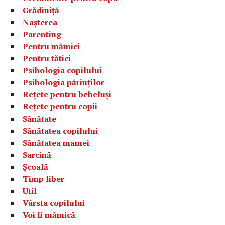
Grădiniță
Nașterea
Parenting
Pentru mămici
Pentru tătici
Psihologia copilului
Psihologia părinților
Rețete pentru bebeluși
Rețete pentru copii
Sănătate
Sănătatea copilului
Sănătatea mamei
Sarcină
Școală
Timp liber
Util
Vârsta copilului
Voi fi mămică