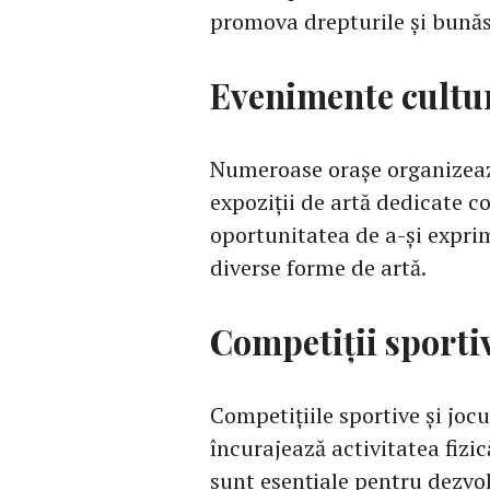
promova drepturile și bunăs
Evenimente cultura
Numeroase orașe organizează
expoziții de artă dedicate c
oportunitatea de a-și exprim
diverse forme de artă.
Competiții sportiv
Competițiile sportive și joc
încurajează activitatea fizică
sunt esențiale pentru dezvolt