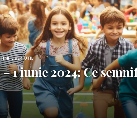
,
TIMP LIBER
,
UTIL
 – 1 iunie 2024: Ce semnif