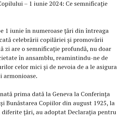
opilului – 1 iunie 2024: Ce semnificație
pe 1 iunie în numeroase țări din întreaga
cată celebrării copilăriei și promovării
tă zi are o semnificație profundă, nu doar
societate în ansamblu, reamintindu-ne de
ilor celor mici și de nevoia de a le asigura
ii armonioase.
onată prima dată la Geneva la Conferința
și Bunăstarea Copiilor din august 1925, la
 diferite țări, au adoptat Declarația pentru