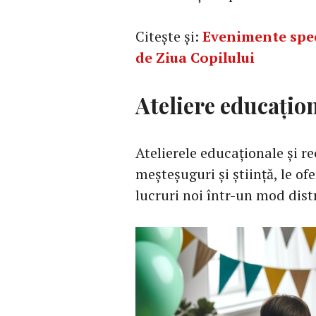
Citește și:
Evenimente spec
de Ziua Copilului
Ateliere educațio
Atelierele educaționale și re
meșteșuguri și știință, le of
lucruri noi într-un mod distr