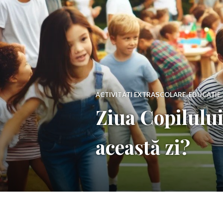
ACTIVITĂȚI EXTRAȘCOLARE
,
EDUCAȚIE
Ziua Copilului
această zi?