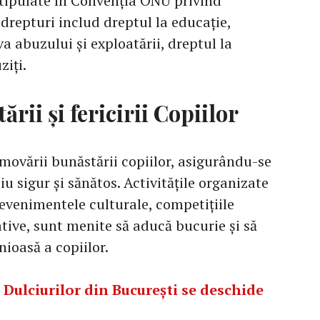
stipulate în Convenția ONU privind
 drepturi includ dreptul la educație,
a abuzului și exploatării, dreptul la
ziți.
rii și fericirii Copiilor
movării bunăstării copiilor, asigurându-se
u sigur și sănătos. Activitățile organizate
 evenimentele culturale, competițiile
eative, sunt menite să aducă bucurie și să
ioasă a copiilor.
Dulciurilor din București se deschide