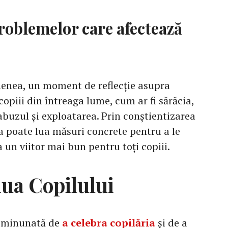
roblemelor care afectează
menea, un moment de reflecție asupra
opiii din întreaga lume, cum ar fi sărăcia,
 abuzul și exploatarea. Prin conștientizarea
a poate lua măsuri concrete pentru a le
 un viitor mai bun pentru toți copiii.
Ziua Copilului
e minunată de
a celebra copilăria
și de a