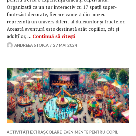
Organizată ca un tur interactiv cu 17 spații super-
fantezist decorate, fiecare cameră din muzeu
reprezintă un univers diferit al dulciurilor și fructelor.
Această aventură este destinată atât copiilor, cât și
Primul Muzeu al Dulciuri
adulților, …
Continuă să citești
ANDREEA STOICA
27 MAI 2024
ACTIVITĂȚI EXTRAȘCOLARE
,
EVENIMENTE PENTRU COPII
,