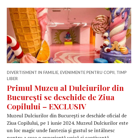
DIVERTISMENT IN FAMILIE
,
EVENIMENTE PENTRU COPII
,
TIMP
LIBER
Primul Muzeu al Dulciurilor din
București se deschide de Ziua
Copilului – EXCLUSIV
Muzeul Dulciurilor din București se deschide oficial de
Ziua Copilului, pe 1 iunie 2024. Muzeul Dulciurilor este
un loc magic unde fantezia și gustul se întâlnesc
pentru a crea o experiență unică și captivantă.