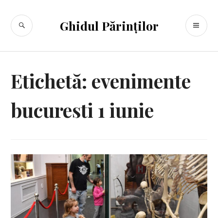
Sari
la
CĂUTARE
ME
Ghidul Părinților
conținut
PR
Etichetă:
evenimente
bucuresti 1 iunie