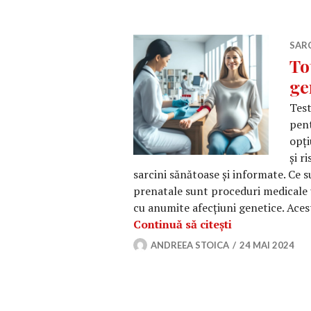
SAR
To
ge
Test
pent
opți
și r
sarcini sănătoase și informate. Ce 
prenatale sunt proceduri medicale u
cu anumite afecțiuni genetice. Ace
Tot ce trebuie 
Continuă să citești
ANDREEA STOICA
24 MAI 2024