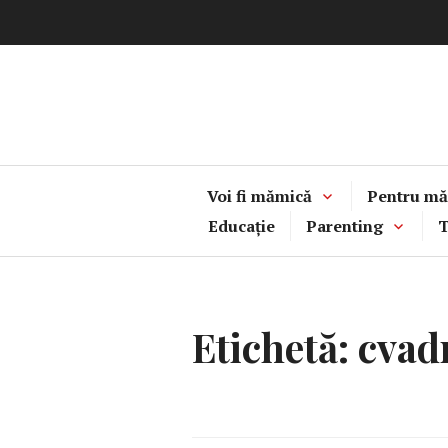
Sari
la
conținut
Voi fi mămică
Pentru mă
Educație
Parenting
T
Etichetă:
cvadr