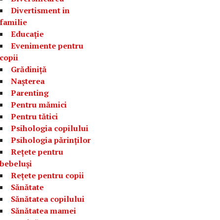
Divertisment in
familie
Educație
Evenimente pentru
copii
Grădiniță
Nașterea
Parenting
Pentru mămici
Pentru tătici
Psihologia copilului
Psihologia părinților
Rețete pentru
bebeluși
Rețete pentru copii
Sănătate
Sănătatea copilului
Sănătatea mamei