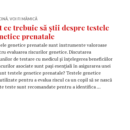
CINĂ
,
VOI FI MĂMICĂ
t ce trebuie să știi despre testele
netice prenatale
ele genetice prenatale sunt instrumente valoroase
ru evaluarea riscurilor genetice. Discutarea
unilor de testare cu medicul și înțelegerea beneficiilor
iscurilor asociate sunt pași esențiali în asigurarea unei
sunt testele genetice prenatale? Testele genetice
tilizate pentru a evalua riscul ca un copil să se nască
ste teste sunt recomandate pentru a identifica …
să știi despre testele genetice prenatale