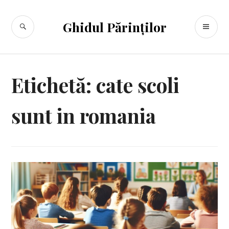
Sari
la
CĂUTARE
ME
Ghidul Părinților
conținut
PR
Etichetă:
cate scoli
sunt in romania