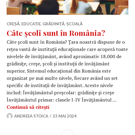
CREȘĂ
,
EDUCAȚIE
,
GRĂDINIȚĂ
,
ȘCOALĂ
Câte școli sunt în România?
Câte școli sunt în România? Țara noastră dispune de o
rețea vastă de instituții educaționale care acoperă toate
nivelele de învățământ, având aproximativ 18.000 de
grădinițe, creșe, școli și instituții de învățământ
superior. Sistemul educațional din România este
organizat pe mai multe nivele, fiecare având un set
specific de instituții de învățământ. Aceste nivele
includ: Învățământul preșcolar: grădinițe și creșe
Învățământul primar: clasele I-IV Învățământul …
Câte școli sunt în România?
Continuă să citești
ANDREEA STOICA
23 MAI 2024
BARĂ