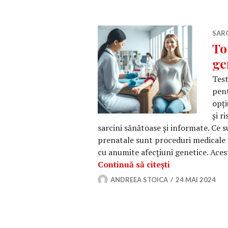
SAR
To
ge
Test
pent
opți
și r
sarcini sănătoase și informate. Ce 
prenatale sunt proceduri medicale u
cu anumite afecțiuni genetice. Ace
Tot ce trebuie 
Continuă să citești
ANDREEA STOICA
24 MAI 2024