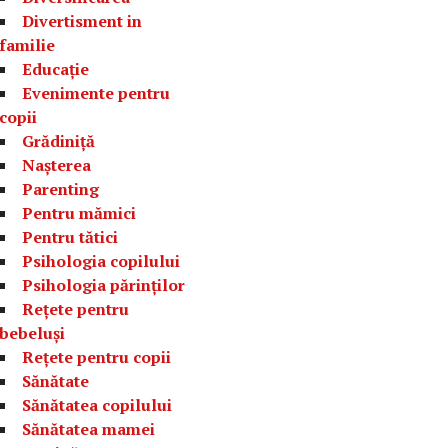
Divertisment in
familie
Educație
Evenimente pentru
copii
Grădiniță
Nașterea
Parenting
Pentru mămici
Pentru tătici
Psihologia copilului
Psihologia părinților
Rețete pentru
bebeluși
Rețete pentru copii
Sănătate
Sănătatea copilului
Sănătatea mamei