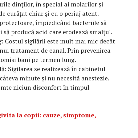
ile dinților, în special ai molarilor și
e curățat chiar și cu o periaj atent.
 protectoare, împiedicând bacteriile să
și să producă acid care erodează smalțul.
 Costul sigilării este mult mai mic decât
 unui tratament de canal. Prin prevenirea
onomisi bani pe termen lung.
ă: Sigilarea se realizează în cabinetul
câteva minute și nu necesită anestezie.
imte niciun disconfort în timpul
vita la copii: cauze, simptome,