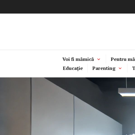
Sari
la
conținut
Voi fi mămică
Pentru mă
Educație
Parenting
T