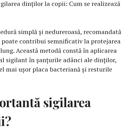
igilarea dinților la copii: Cum se realizează
rocedură simplă și nedureroasă, recomandată
e poate contribui semnificativ la protejarea
 lung. Această metodă constă în aplicarea
l sigilant în șanțurile adânci ale dinților,
l mai ușor placa bacteriană și resturile
ortantă sigilarea
ii?