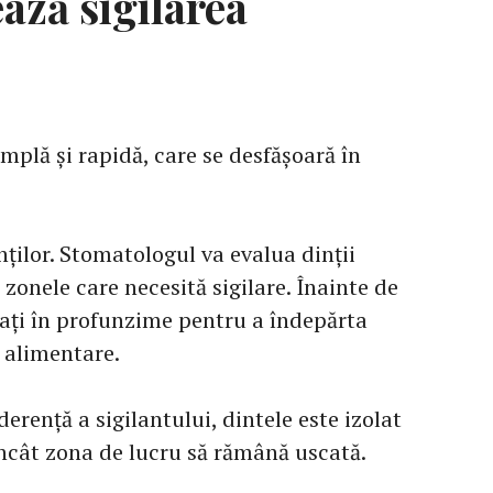
ază sigilarea
implă și rapidă, care se desfășoară în
nților. Stomatologul va evalua dinții
 zonele care necesită sigilare. Înainte de
ățați în profunzime pentru a îndepărta
e alimentare.
erență a sigilantului, dintele este izolat
încât zona de lucru să rămână uscată.