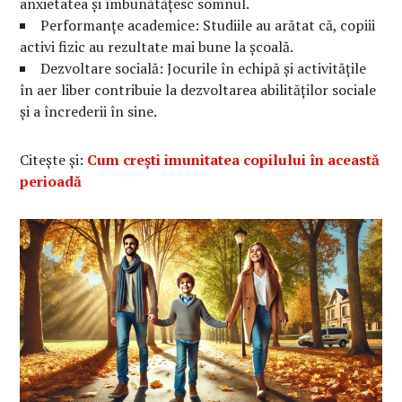
anxietatea și îmbunătățesc somnul.
Performanțe academice: Studiile au arătat că, copiii
activi fizic au rezultate mai bune la școală.
Dezvoltare socială: Jocurile în echipă și activitățile
în aer liber contribuie la dezvoltarea abilităților sociale
și a încrederii în sine.
Citește și:
Cum crești imunitatea copilului în această
perioadă