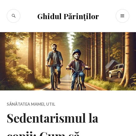
Sari
la
CĂUTARE
ME
Ghidul Părinților
conținut
PR
SĂNĂTATEA MAMEI
,
UTIL
Sedentarismul la