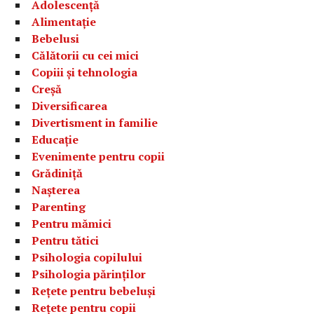
Adolescență
Alimentație
Bebelusi
Călătorii cu cei mici
Copiii și tehnologia
Creșă
Diversificarea
Divertisment in familie
Educație
Evenimente pentru copii
Grădiniță
Nașterea
Parenting
Pentru mămici
Pentru tătici
Psihologia copilului
Psihologia părinților
Rețete pentru bebeluși
Rețete pentru copii