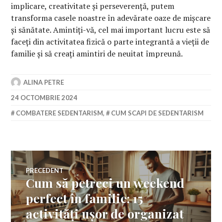
implicare, creativitate și perseverență, putem
transforma casele noastre în adevărate oaze de mișcare
și sănătate. Amintiți-vă, cel mai important lucru este să
faceți din activitatea fizică o parte integrantă a vieții de
familie și să creați amintiri de neuitat împreună.
ALINA PETRE
24 OCTOMBRIE 2024
COMBATERE SEDENTARISM
,
CUM SCAPI DE SEDENTARISM
Navigare
PRECEDENT
Cum să petreci un weekend
Articolul
în
anterior:
perfect în familie: 15
activități ușor de organizat