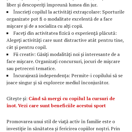
liber și descoperiți împreună lumea din jur.
Înscrieți copilul la activități extrașcolare: Sporturile
organizate pot fi o modalitate excelentă de a face
mișcare și de a socializa cu alți copii.
Faceți din activitatea fizică o experiență plăcută:
Alegeți activități care sunt distractive atât pentru tine,
cât și pentru copil.
Fii creativ: Găsiți modalități noi și interesante de a
face mișcare. Organizați concursuri, jocuri de mișcare
sau petreceri tematice.
Încurajează independența: Permite-i copilului să se
joace singur și să exploreze mediul înconjurător.
Citește și:
Când să mergi cu copilul la cursuri de
înot. Vezi care sunt beneficiile acestui sport
Promovarea unui stil de viață activ în familie este o
investiție în sănătatea și fericirea copiilor noștri. Prin