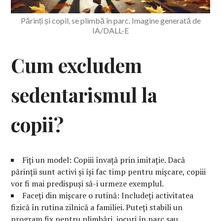
Părinți și copil, se plimbă în parc. Imagine generată de
IA/DALL-E
Cum excludem
sedentarismul la
copii?
Fiți un model: Copiii învață prin imitație. Dacă
părinții sunt activi și își fac timp pentru mișcare, copiii
vor fi mai predispuși să-i urmeze exemplul.
Faceți din mișcare o rutină: Includeți activitatea
fizică în rutina zilnică a familiei. Puteți stabili un
program fix pentru plimbări, jocuri în parc sau