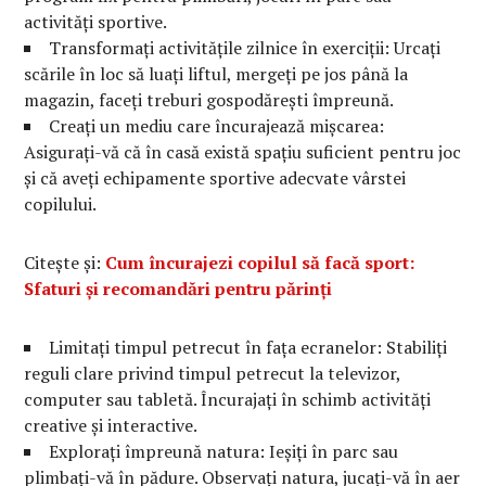
activități sportive.
Transformați activitățile zilnice în exerciții: Urcați
scările în loc să luați liftul, mergeți pe jos până la
magazin, faceți treburi gospodărești împreună.
Creați un mediu care încurajează mișcarea:
Asigurați-vă că în casă există spațiu suficient pentru joc
și că aveți echipamente sportive adecvate vârstei
copilului.
Citește și:
Cum încurajezi copilul să facă sport:
Sfaturi și recomandări pentru părinți
Limitați timpul petrecut în fața ecranelor: Stabiliți
reguli clare privind timpul petrecut la televizor,
computer sau tabletă. Încurajați în schimb activități
creative și interactive.
Explorați împreună natura: Ieșiți în parc sau
plimbați-vă în pădure. Observați natura, jucați-vă în aer