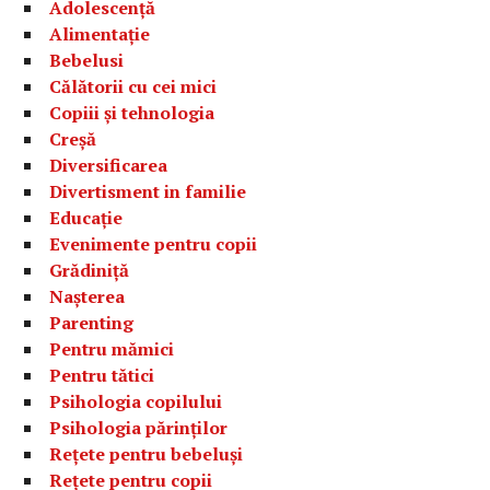
Adolescență
Alimentație
Bebelusi
Călătorii cu cei mici
Copiii și tehnologia
Creșă
Diversificarea
Divertisment in familie
Educație
Evenimente pentru copii
Grădiniță
Nașterea
Parenting
Pentru mămici
Pentru tătici
Psihologia copilului
Psihologia părinților
Rețete pentru bebeluși
Rețete pentru copii