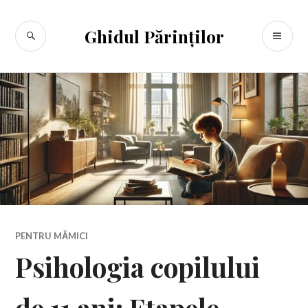
Sari
la
CĂUTARE
ME
Ghidul Părinților
conținut
PR
PENTRU MĂMICI
Psihologia copilului