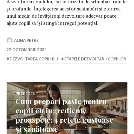
dezvoltarea copilului, caracterizată de schimbări rapide
și profunde. Înțelegerea acestor schimbări și oferirea
unui mediu de învățare și dezvoltare adecvat poate
ajuta copiii să își atingă întregul potențial.
ALINA PETRE
22 OCTOMBRIE 2024
DEZVOLTAREA COPILULUI
,
ETAPELE DEZVOLTARII COPIILOR
Navigare
PRECEDENT
Cum prepari paste pentru
Articolul
în
anterior:
copii cu ingrediente
proaspete: 4 rețete gustoase
articole
și sănătoase